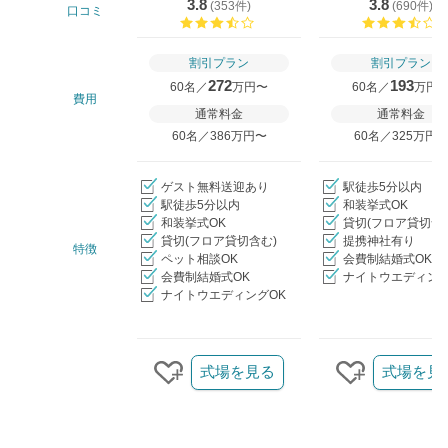
3.8
3.8
(
353件
)
(
690件
)
口コミ
口コミ評価
割引プラン
割引プラン
272
193
60名／
万円〜
60名／
万円
費用
通常料金
通常料金
60名／386万円〜
60名／325万円
ゲスト無料送迎あり
駅徒歩5分以内
駅徒歩5分以内
和装挙式OK
和装挙式OK
貸切(フロア貸切含
貸切(フロア貸切含む)
提携神社有り
特徴
ペット相談OK
会費制結婚式OK
会費制結婚式OK
ナイトウエディング
ナイトウエディングOK
クリップ/詳細を見る
式場を見る
式場を見
クリップする
クリップす