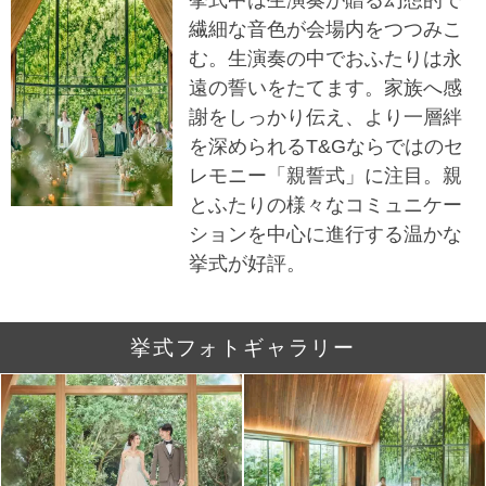
繊細な音色が会場内をつつみこ
む。生演奏の中でおふたりは永
遠の誓いをたてます。家族へ感
謝をしっかり伝え、より一層絆
を深められるT&Gならではのセ
レモニー「親誓式」に注目。親
とふたりの様々なコミュニケー
ションを中心に進行する温かな
挙式が好評。
挙式フォトギャラリー