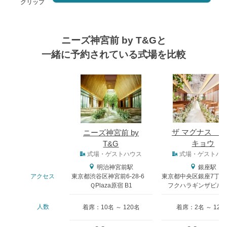
クリップ
ニーズ神宮前 by T&Gと
一緒に予約されている式場を比較
式場
ザ マグナス 
ニーズ神宮前 by
キョウ
T&G
式場タイプ
式場・ゲストハウス
式場・ゲストハ
明治神宮前駅
銀座駅
アクセス
東京都渋谷区神宮前6-28-6
東京都中央区銀座7丁目
ＱPlaza原宿 B1
フクハラギンザビル9-
人数
着席：10名 ～ 120名
着席：2名 ～ 128