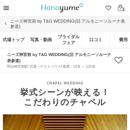
クリップ
ログ
ニーズ神宮前 by T&G WEDDING(旧 アルモニーソルーナ表
参道)
ブライダル
式場トップ
写真・動画
口コミ
費用
フェア
ニーズ神宮前 by T&G WEDDING(旧 アルモニーソルーナ
表参道)
クリ
明治神宮前駅/ 式場・ゲストハウス/ 着席：10名 ～ 120名
挙式シーンが映える！
こだわりのチャペル