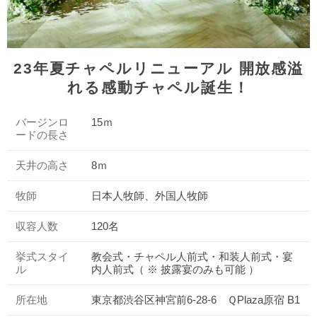
23年夏チャペルリニューアル 開放感溢
れる感動チャペル誕生！
バージンロ
15ｍ
ードの長さ
天井の高さ
8ｍ
牧師
日本人牧師、外国人牧師
収容人数
120名
挙式スタイ
教会式・チャペル人前式・和装人前式・宴
ル
内人前式（ ※ 披露宴のみも可能 ）
所在地
東京都渋谷区神宮前6-28-6 ＱPlaza原宿 B1