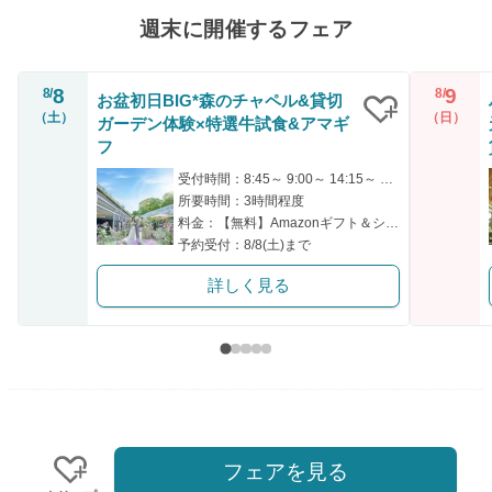
週末に開催するフェア
8
9
8/
8/
お盆初日BIG*森のチャペル&貸切
（土）
（日）
ガーデン体験×特選牛試食&アマギ
クリップ
フ
受付時間：8:45～ 9:00～ 14:15～ 14:30～ 17:00～
所要時間：3時間程度
料金：【無料】Amazonギフト＆シェフ厳選の特別試食付き
予約受付：8/8(土)まで
詳しく見る
フェアを見る