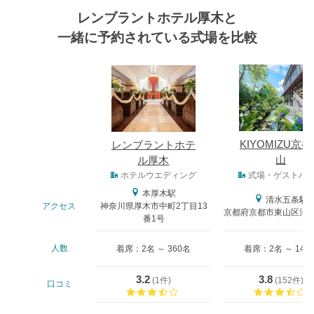
レンブラントホテル厚木と
一緒に予約されている式場を比較
式場
KIYOMIZU京
レンブラントホテ
山
ル厚木
式場タイプ
ホテルウエディング
式場・ゲストハ
本厚木駅
清水五条駅
アクセス
神奈川県厚木市中町2丁目13
京都府京都市東山区清水4
番1号
人数
着席：2名 ～ 360名
着席：2名 ～ 146
3.2
3.8
(
1件
)
(
152件
)
口コミ
口コミ評価