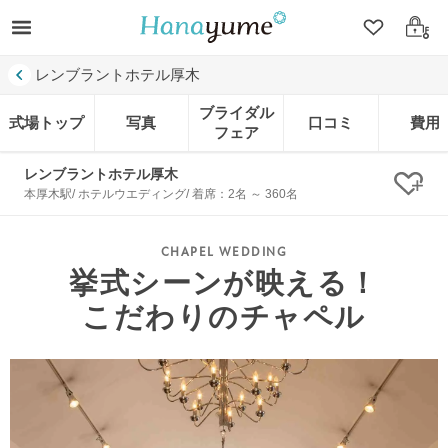
クリップ
ログ
レンブラントホテル厚木
ブライダル
式場トップ
写真
口コミ
費用
フェア
レンブラントホテル厚木
クリ
本厚木駅/ ホテルウエディング/ 着席：2名 ～ 360名
挙式シーンが映える！
こだわりのチャペル