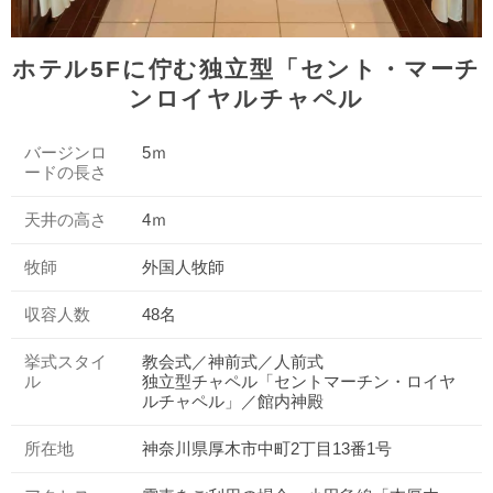
ホテル5Fに佇む独立型「セント・マーチ
ンロイヤルチャペル
バージンロ
5ｍ
ードの長さ
天井の高さ
4ｍ
牧師
外国人牧師
収容人数
48名
挙式スタイ
教会式／神前式／人前式
ル
独立型チャペル「セントマーチン・ロイヤ
ルチャペル」／館内神殿
所在地
神奈川県厚木市中町2丁目13番1号