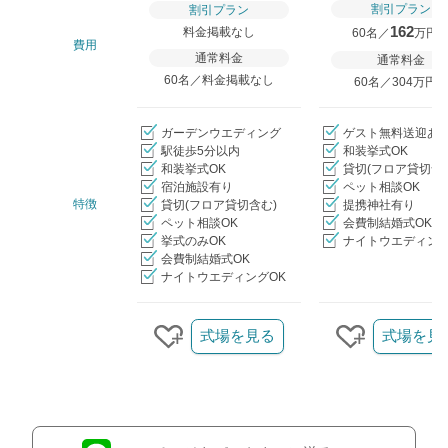
割引プラン
割引プラン
162
料金掲載なし
60名／
万円
費用
通常料金
通常料金
60名／料金掲載なし
60名／304万円
ガーデンウエディング
ゲスト無料送迎あ
駅徒歩5分以内
和装挙式OK
和装挙式OK
貸切(フロア貸切含
宿泊施設有り
ペット相談OK
特徴
貸切(フロア貸切含む)
提携神社有り
ペット相談OK
会費制結婚式OK
挙式のみOK
ナイトウエディング
会費制結婚式OK
ナイトウエディングOK
クリップ/詳細を見る
式場を見る
式場を見
クリップする
クリップす