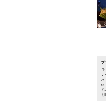
プ
日
ン
み
刻
ド
を