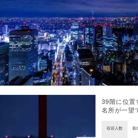
39階に位
名所が一望
収容人数
着席