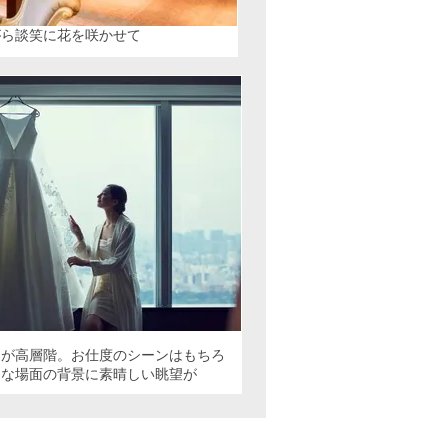
がら談笑に花を咲かせて
てが高層階。お仕度のシーンはもちろ
々な場面の背景に素晴しい眺望が