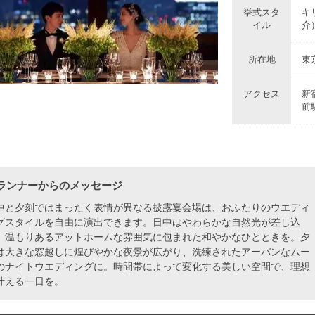
挙式スタ
キ
イル
介
所在地
東
アクセス
新
前
ランナーからのメッセージ
中と夕刻ではまったく表情が異なる披露宴会場は、おふたりのウエディ
グスタイルを自由に演出できます。日中はやわらかな自然光が差し込
、温もりあるアットホームな雰囲気に包まれた和やかなひとときを。夕
は大きな窓越しに煌びやかな夜景が広がり、洗練されたアーバンなムー
のナイトウエディングに。時間帯によって変化する美しい空間で、理想
叶える一日を。