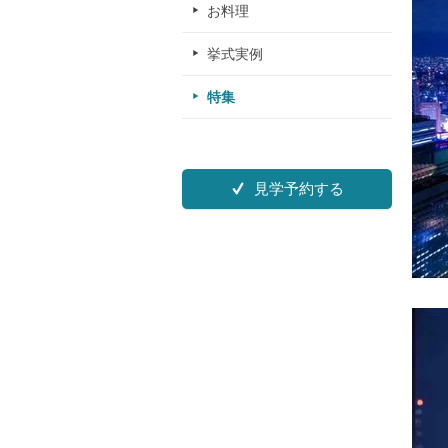
お料理
挙式実例
特集
見学予約する