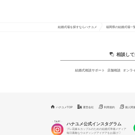
結婚式場を探すならハナユメ
福岡県の結婚式場一
相談して
結婚式相談サポート
店舗相談
オンラ
ハナユメTOP
運営会社
利用規約
個人関
TAP!
＼
／
ハナユメ公式インスタグラム
プレ花嫁＆カップルのための結婚式準備メディア
毎日素敵なウエディングアイデアをお届け♡