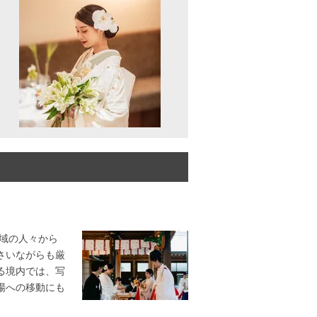
地域の人々から
さいながらも厳
る境内では、写
場への移動にも