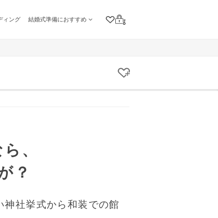
ディング
結婚式準備におすすめ
クリップリスト
ログイン
クリップする
なら、
が？
い神社挙式から和装での館