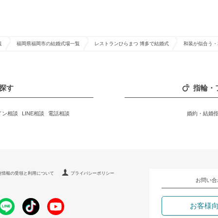
覧
福岡県福岡市の結婚式場一覧
レストランひらまつ 博多で結婚式
和装が似合う・
探す
指輪・
イン相談
LINE相談
電話相談
婚約・結婚
連情報の受領と利用について
プライバシーポリシー
お問い合
お客様