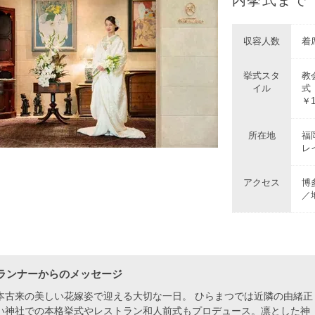
収容人数
着席
挙式スタ
教
イル
式
￥
所在地
福
レ
アクセス
博
／
ランナーからのメッセージ
本古来の美しい花嫁姿で迎える大切な一日。 ひらまつでは近隣の由緒正
い神社での本格挙式やレストラン和人前式もプロデュース。凛とした神