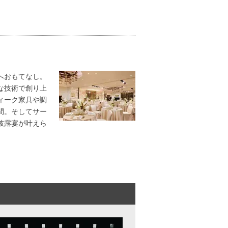
へおもてなし。
な技術で創り上
ィーク家具や調
間。そしてサー
披露宴が叶えら