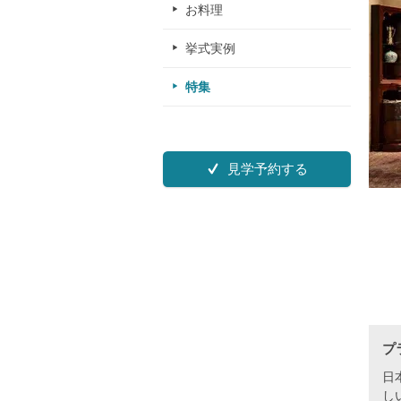
お料理
挙式実例
特集
見学予約する
プ
日
し