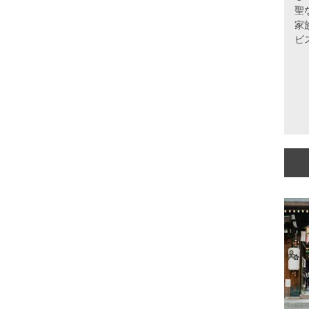
聖
家
ビ