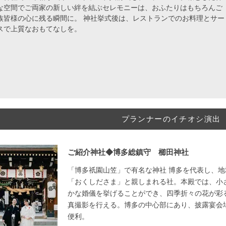
な空間でご両家の新しい絆を結ぶセレモニーは、おふたりはもちろんご
族皆様の心に残る瞬間に。 神社挙式後は、レストランでのお料理とサー
スで上質なおもてなしを。
プランナーのイチオシ演出
ご紹介神社◆博多総鎮守 櫛田神社
「博多祇園山笠」で有名な神社 博多を代表し、
「おくしださま」と親しまれる社。本殿では、小
かな婚儀を挙げることができ、四季折々の花が彩
真撮影を行える。博多の中心部にあり、披露宴会
便利。