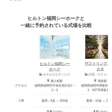
ヒルトン福岡シーホークと
一緒に予約されている式場を比較
式場
ザストリングス
ヒルトン福岡シー
カタ
ホーク
式場タイプ
ホテルウエディング
式場・ゲストハ
唐人町駅
博多駅
アクセス
福岡県福岡市中央区地行浜2－
福岡県福岡市博多区中央
2－3
1 KITTE博多11
人数
着席：6名 ～ 350名
着席：10名 ～ 20
3.9
4.0
(
150件
)
(
36件
)