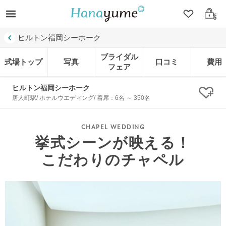
クリップ
ログ
ヒルトン福岡シーホーク
ブライダル
式場トップ
写真
口コミ
費用
フェア
ヒルトン福岡シーホーク
クリ
唐人町駅/ ホテルウエディング/ 着席：6名 ～ 350名
挙式シーンが映える！
こだわりのチャペル