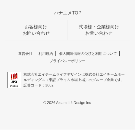
ハナユメTOP
お客様向け
式場様・企業様向け
お問い合わせ
お問い合わせ
運営会社
利用規約
個人関連情報の受領と利用について
プライバシーポリシー
株式会社エイチームライフデザインは株式会社エイチームホー
ルディングス（東証プライム市場上場）のグループ企業です。
証券コード：3662
© 2026 Ateam LifeDesign Inc.
おトクな特典つきフェア
フェア一覧
8/9
残◯
(日)
1件目来館＆当日ご成約がお得★