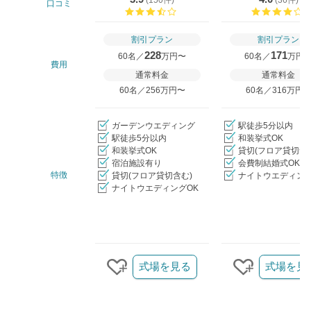
口コミ
口コミ評価
割引プラン
割引プラン
228
171
60名／
万円〜
60名／
万円
費用
通常料金
通常料金
60名／256万円〜
60名／316万円
ガーデンウエディング
駅徒歩5分以内
駅徒歩5分以内
和装挙式OK
和装挙式OK
貸切(フロア貸切含
宿泊施設有り
会費制結婚式OK
特徴
貸切(フロア貸切含む)
ナイトウエディング
ナイトウエディングOK
クリップ/詳細を見る
式場を見る
式場を見
クリップする
クリップす