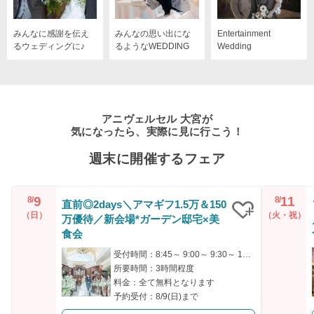
みんなに感謝を伝え
みんなの思い出にな
Entertainment
るウェディングに♪
るようなWEDDING
Wedding
アニヴェルセル 大宮が
気になったら、実際に見に行こう！
週末に開催するフェア
9
11
8/
8/
直前◎2days＼アマギフ1.5万＆150
（日）
（火・祝）
万優待／新会場*ガーデン邸宅×美
クリップ
食会
受付時間：8:45～ 9:00～ 9:30～ 14:30～ 15:00～
所要時間：3時間程度
料金：全て無料となります
予約受付：8/9(日)まで