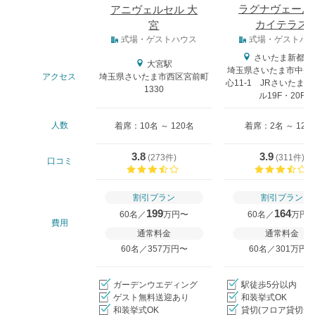
ラグナヴェール
アニヴェルセル 大
カイテラス
宮
式場タイプ
式場・ゲストハウス
式場・ゲストハ
さいたま新都心
大宮駅
埼玉県さいたま市中央
アクセス
埼玉県さいたま市西区宮前町
心11-1 JRさいたま
1330
ル19F・20F
人数
着席：10名 ～ 120名
着席：2名 ～ 120
3.8
3.9
(
273件
)
(
311件
)
口コミ
口コミ評価
割引プラン
割引プラン
199
164
60名／
万円〜
60名／
万円
費用
通常料金
通常料金
60名／357万円〜
60名／301万円
ガーデンウエディング
駅徒歩5分以内
ゲスト無料送迎あり
和装挙式OK
和装挙式OK
貸切(フロア貸切含