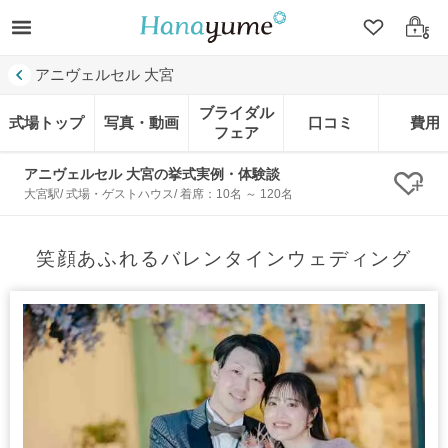
クリップ
ログ
アニヴェルセル 大宮
ブライダル
式場トップ
写真・動画
口コミ
費用
フェア
アニヴェルセル 大宮の挙式実例・体験談
クリ
大宮駅/ 式場・ゲストハウス/ 着席：10名 ～ 120名
笑顔あふれるバレンタインウェディング