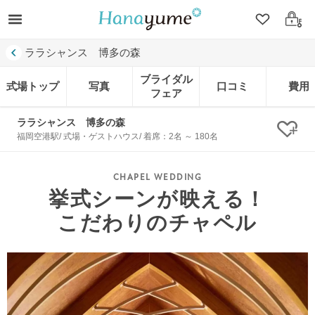
クリップ
ログ
ララシャンス 博多の森
ブライダル
式場トップ
写真
口コミ
費用
フェア
ララシャンス 博多の森
クリ
福岡空港駅/ 式場・ゲストハウス/ 着席：2名 ～ 180名
挙式シーンが映える！
こだわりのチャペル