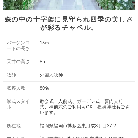
森の中の十字架に見守られ四季の美しさ
が彩るチャペル。
バージンロ
15ｍ
ードの長さ
天井の高さ
8ｍ
牧師
外国人牧師
収容人数
80名
挙式スタイ
教会式、人前式、ガーデン式、宴内人前
ル
式、神前式のご利用もOK！提携神社もござ
います。
所在地
福岡県福岡市博多区東月隈3丁目27-2