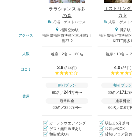
ザストリングス
ララシャンス博多
カタ
の森
式場タイプ
式場・ゲストハウス
式場・ゲストハ
福岡空港駅
博多駅
アクセス
福岡県福岡市博多区東月隈3丁
福岡県福岡市博多区中央
目27-2
1 KITTE博多11
人数
着席：2名 ～ 180名
着席：10名 ～ 20
3.9
4.0
(
344件
)
(
36件
)
口コミ
口コミ評価
割引プラン
割引プラン
244
171
60名／
万円〜
60名／
万円
費用
通常料金
通常料金
60名／329万円〜
60名／316万円
ガーデンウエディング
駅徒歩5分以内
ゲスト無料送迎あり
和装挙式OK
和装挙式OK
貸切(フロア貸切含