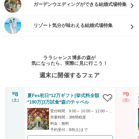
ガーデンウエディングができる結婚式場特集
リゾート気分が味わえる結婚式場特集
ララシャンス博多の森が
気になったら、実際に見に行こう！
週末に開催するフェア
8
9
8/
8/
夏Fes初日*12万ギフト[挙式料全額
（土）
（日）
*190万]3万試食*森のチャペル
クリップ
受付時間：9:00～ 10:00～ 12:00～ 13:30～ 18:00～
所要時間：3時間程度
料金：無料
予約受付：8/8(土)まで