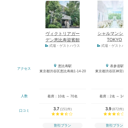
式場
シャルマンシー
ヴィクトリアガー
TOKYO
デン恵比寿迎賓館
式場タイプ
式場・ゲストハウス
式場・ゲストハ
恵比寿駅
表参道駅
アクセス
東京都渋谷区恵比寿南1-14-20
東京都渋谷区神宮前4-
人数
着席：10名 ～ 70名
着席：2名 ～ 140
3.7
3.9
(
151件
)
(
872件
)
口コミ
口コミ評価
割引プラン
割引プラン