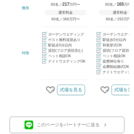
217
165
60名／
万円〜
60名／
万円
費用
通常料金
通常料金
60名／366万円〜
60名／293万円
ガーデンウエディング
ガーデンウエディ
ゲスト無料送迎あり
駅徒歩5分以内
駅徒歩5分以内
和装挙式OK
貸切(フロア貸切含む)
貸切(フロア貸切含
特徴
ペット相談OK
ペット相談OK
ナイトウエディングOK
提携神社有り
会費制結婚式OK
ナイトウエディング
クリップ/詳細を見る
式場を見る
式場を見
クリップする
クリップす
このページをパートナーに送る