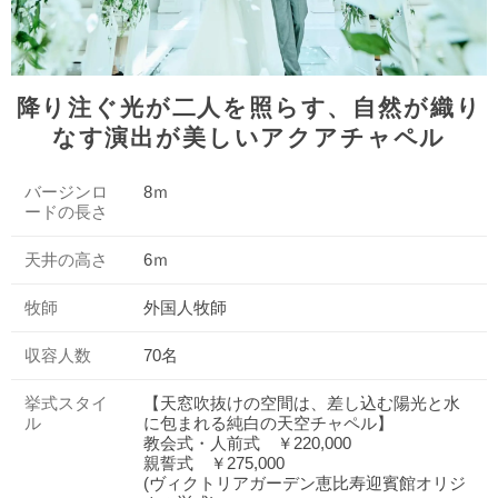
降り注ぐ光が二人を照らす、自然が織り
なす演出が美しいアクアチャペル
バージンロ
8ｍ
ードの長さ
天井の高さ
6ｍ
牧師
外国人牧師
収容人数
70名
挙式スタイ
【天窓吹抜けの空間は、差し込む陽光と水
ル
に包まれる純白の天空チャペル】
教会式・人前式 ￥220,000
親誓式 ￥275,000
(ヴィクトリアガーデン恵比寿迎賓館オリジ