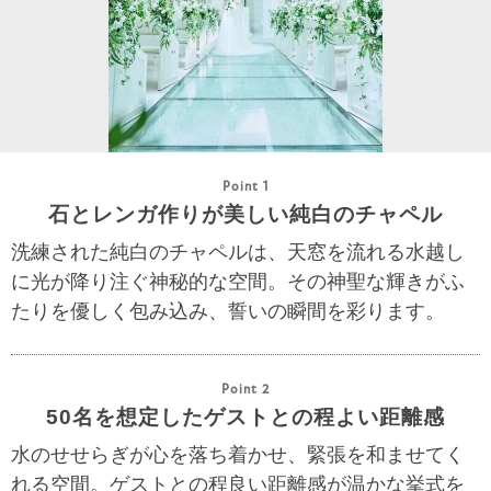
Point 1
石とレンガ作りが美しい純白のチャペル
洗練された純白のチャペルは、天窓を流れる水越し
に光が降り注ぐ神秘的な空間。その神聖な輝きがふ
たりを優しく包み込み、誓いの瞬間を彩ります。
Point 2
50名を想定したゲストとの程よい距離感
水のせせらぎが心を落ち着かせ、緊張を和ませてく
れる空間。ゲストとの程良い距離感が温かな挙式を