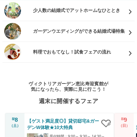
少人数の結婚式でアットホームなひととき
ガーデンウエディングができる結婚式場特集
料理でおもてなし！試食フェアの流れ
ヴィクトリアガーデン恵比寿迎賓館が
気になったら、実際に見に行こう！
週末に開催するフェア
8
9
8/
8/
【ゲスト満足度◎】貸切邸宅&ガー
（土）
（日）
デンW体験★10大特典
クリップ
受付時間：9:00～ 9:30～ 14:30～ 14:45～ 18:00～