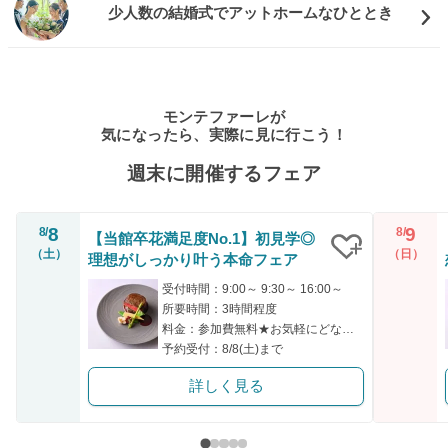
少人数の結婚式でアットホームなひととき
モンテファーレが
気になったら、実際に見に行こう！
週末に開催するフェア
8
9
8/
8/
【当館卒花満足度No.1】初見学◎
（土）
（日）
理想がしっかり叶う本命フェア
クリップ
受付時間：9:00～ 9:30～ 16:00～
所要時間：3時間程度
料金：参加費無料★お気軽にどなたでもご参加ください！
予約受付：8/8(土)まで
詳しく見る