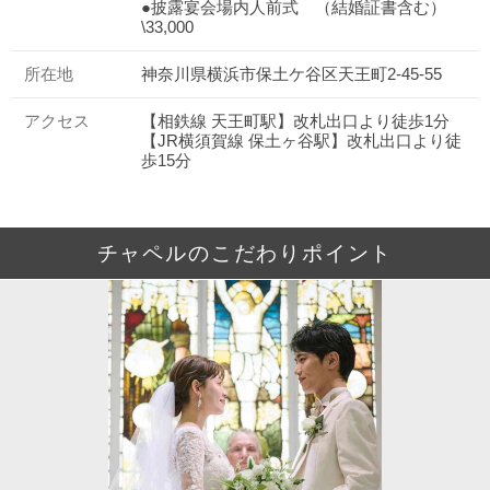
●披露宴会場内人前式 （結婚証書含む）
\33,000
所在地
神奈川県横浜市保土ケ谷区天王町2-45-55
アクセス
【相鉄線 天王町駅】改札出口より徒歩1分
【JR横須賀線 保土ヶ谷駅】改札出口より徒
歩15分
チャペルのこだわりポイント