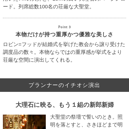
ード。列席総数100名の荘厳な大聖堂。
Point 3
本物だけが持つ重厚かつ優雅な美しさ
ロビン=フッドが結婚式を挙げた教会から譲り受けた
調度品の数々。本物ならではの重厚感が挙式をより
荘厳な空間に演出してくれる。
プランナーのイチオシ演出
大理石に映る、もう１組の新郎新婦
大聖堂の祭壇で誓いのとき。照
明を落とすと、さきほどまで明