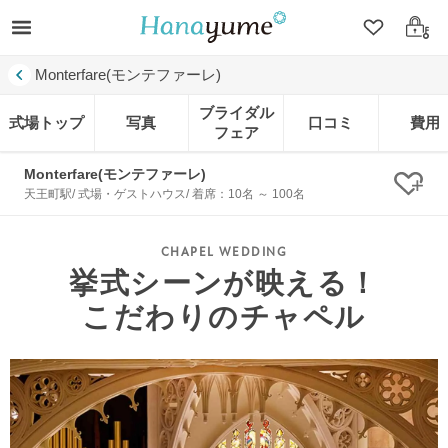
クリップ
ログ
Monterfare(モンテファーレ)
ブライダル
式場トップ
写真
口コミ
費用
フェア
Monterfare(モンテファーレ)
クリ
天王町駅/ 式場・ゲストハウス/ 着席：10名 ～ 100名
挙式シーンが映える！
こだわりのチャペル