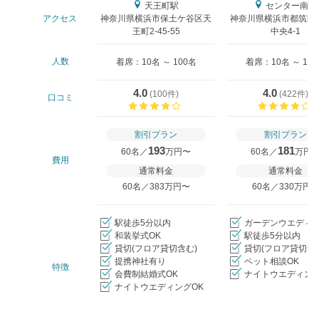
天王町駅
センター南駅
アクセス
神奈川県横浜市保土ケ谷区天
神奈川県横浜市都筑区
王町2-45-55
中央4-1
人数
着席：10名 ～ 100名
着席：10名 ～ 11
4.0
4.0
(
100件
)
(
422件
)
口コミ
口コミ評価
割引プラン
割引プラン
193
181
60名／
万円〜
60名／
万円
費用
通常料金
通常料金
60名／383万円〜
60名／330万円
駅徒歩5分以内
ガーデンウエディ
和装挙式OK
駅徒歩5分以内
貸切(フロア貸切含む)
貸切(フロア貸切含
提携神社有り
ペット相談OK
特徴
会費制結婚式OK
ナイトウエディング
ナイトウエディングOK