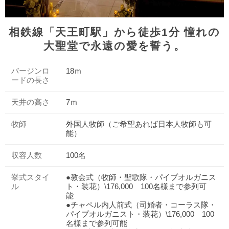
相鉄線「天王町駅」から徒歩1分 憧れの
大聖堂で永遠の愛を誓う。
バージンロ
18ｍ
ードの長さ
天井の高さ
7ｍ
牧師
外国人牧師（ご希望あれば日本人牧師も可
能）
収容人数
100名
挙式スタイ
●教会式（牧師・聖歌隊・パイプオルガニス
ル
ト・装花）\176,000 100名様まで参列可
能
●チャペル内人前式（司婚者・コーラス隊・
パイプオルガニスト・装花）\176,000 100
名様まで参列可能