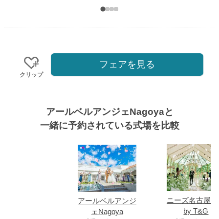
フェアを見る
クリップ
アールベルアンジェNagoyaと
一緒に予約されている式場を比較
式場
ニーズ名古屋八
アールベルアンジ
by T&G
ェNagoya