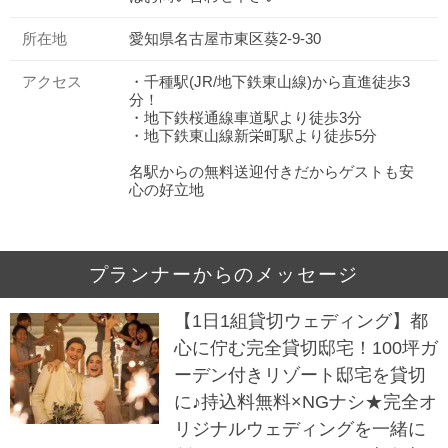
所在地
愛知県名古屋市東区葵2-9-30
アクセス
・千種駅(JR/地下鉄東山線)から直進徒歩3
分！
・地下鉄桜通線車道駅より徒歩3分
・地下鉄東山線新栄町駅より徒歩5分
名駅からの無料送迎付きだからゲストも安
心の好立地
プランナーからのメッセージ
【1日1組貸切ウェディング】都
心に佇む完全貸切邸宅！100坪ガ
ーデン付きリゾート邸宅を貸切
に♪持込料無料×NGナシ★完全オ
リジナルウェディングを一緒に