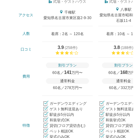
式場タイプ
式場・ゲストハウス
式場・ゲストハ
八事駅
千種駅
アクセス
愛知県名古屋市昭和区
愛知県名古屋市東区葵2-9-30
石坂11-4
人数
着席：2名 ～ 120名
着席：10名 ～ 13
3.9
3.8
(
258件
)
(
188件
)
口コミ
口コミ評価
割引プラン
割引プラン
141
168
60名／
万円〜
60名／
万円
費用
通常料金
通常料金
60名／278万円〜
60名／332万円
ガーデンウエディング
ガーデンウエディ
ゲスト無料送迎あり
ゲスト無料送迎あ
駅徒歩5分以内
駅徒歩5分以内
和装挙式OK
和装挙式OK
特徴
貸切(フロア貸切含む)
貸切(フロア貸切含
ペット相談OK
ペット相談OK
挙式のみOK
挙式のみOK