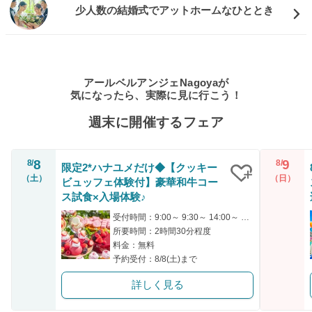
少人数の結婚式でアットホームなひととき
アールベルアンジェNagoyaが
気になったら、実際に見に行こう！
週末に開催するフェア
8
9
8/
8/
限定2*ハナユメだけ◆【クッキー
（土）
（日）
ビュッフェ体験付】豪華和牛コー
クリップ
ス試食×入場体験♪
受付時間：9:00～ 9:30～ 14:00～ 14:30～ 19:00～
所要時間：2時間30分程度
料金：無料
予約受付：8/8(土)まで
詳しく見る