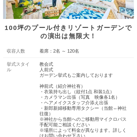
100坪のプール付きリゾートガーデンで
の演出は無限大！
収容人数
着席：2名 ～ 120名
挙式スタイ
教会式
ル
人前式
ガーデン挙式もご案内しております
神前式（紹介神社有）
・衣装持ち出し（紋付1点 和装1点）
・カメラマン出張（写真 映像各1名）
・ヘアメイクスタッフ介添え出張
・新郎新婦移動専用タクシー（当館⇔神社
往復）
※神社から当館へのご移動用マイクロバス
手配可能ご相談ください
※場所によって料金が異なります。詳しく
はお問い合わせ下さい