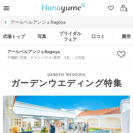
クリップ
ログ
アールベルアンジェNagoya
ブライダル
式場トップ
写真
口コミ
費用
フェア
アールベルアンジェNagoya
クリ
千種駅/ 式場・ゲストハウス/ 着席：2名 ～ 120名
ガーデンウエディング特集