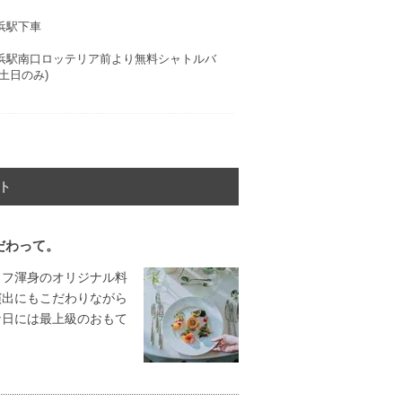
浜駅下車
浜駅南口ロッテリア前より無料シャトルバ
(土日のみ)
ト
だわって。
ェフ渾身のオリジナル料
演出にもこだわりながら
な日には最上級のおもて