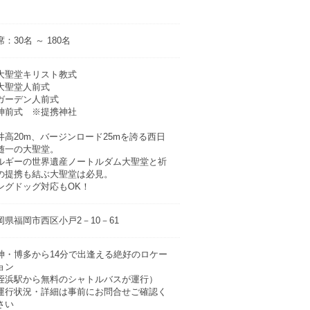
：30名 ～ 180名
大聖堂キリスト教式
大聖堂人前式
ガーデン人前式
神前式 ※提携神社
井高20m、バージンロード25mを誇る西日
随一の大聖堂。
ルギーの世界遺産ノートルダム大聖堂と祈
の提携も結ぶ大聖堂は必見。
ングドッグ対応もOK！
岡県福岡市西区小戸2－10－61
神・博多から14分で出逢える絶好のロケー
ョン
姪浜駅から無料のシャトルバスが運行）
運行状況・詳細は事前にお問合せご確認く
さい