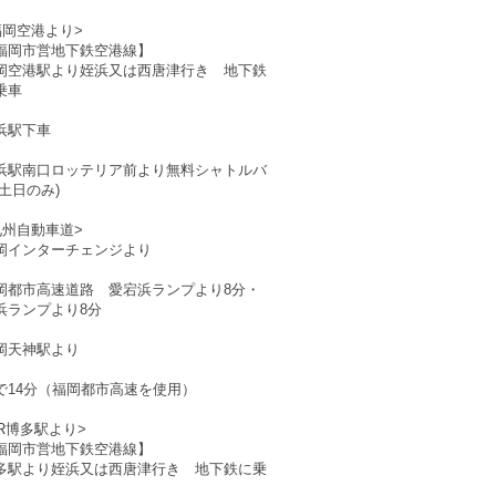
福岡空港より>
福岡市営地下鉄空港線】
岡空港駅より姪浜又は西唐津行き 地下鉄
乗車
浜駅下車
浜駅南口ロッテリア前より無料シャトルバ
(土日のみ)
九州自動車道>
岡インターチェンジより
岡都市高速道路 愛宕浜ランプより8分・
浜ランプより8分
岡天神駅より
で14分（福岡都市高速を使用）
<JR博多駅より>
福岡市営地下鉄空港線】
多駅より姪浜又は西唐津行き 地下鉄に乗