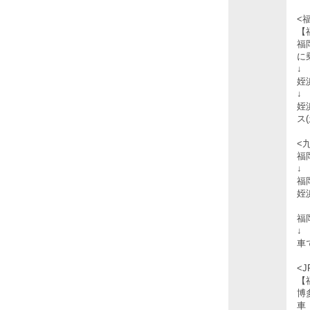
<
【
福
に
↓
姪
↓
姪
ス
<
福
↓
福
姪
福
↓
車
【
博
車