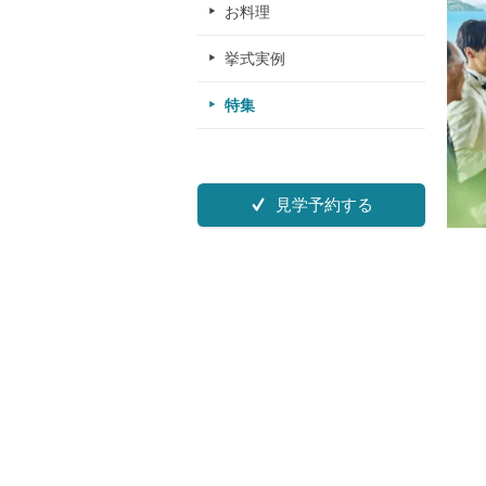
お料理
挙式実例
特集
見学予約する