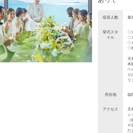
収容人数
着席
挙式スタ
◇
イル
◇
◇
◇
天
本
ベ
り
リ
所在地
福
アクセス
天
シ
（
※
だ