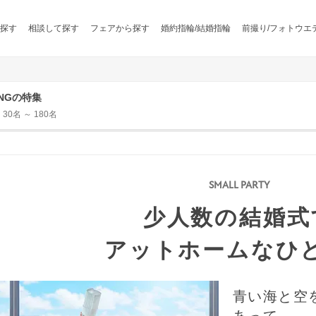
探す
相談して探す
フェアから探す
婚約指輪/結婚指輪
前撮り/フォトウエ
INGの特集
名 ～ 180名
少人数の結婚式
アットホームなひ
青い海と空
あって