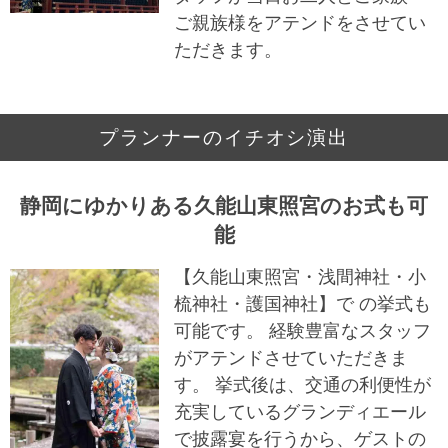
ご親族様をアテンドをさせてい
ただきます。
プランナーのイチオシ演出
静岡にゆかりある久能山東照宮のお式も可
能
【久能山東照宮・浅間神社・小
梳神社・護国神社】で の挙式も
可能です。 経験豊富なスタッフ
がアテンドさせていただきま
す。 挙式後は、交通の利便性が
充実しているグランディエール
で披露宴を行うから、ゲストの