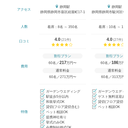
静岡駅
静岡駅
アクセス
静岡県静岡市葵区紺屋町17-1
静岡県静岡市駿河区中田1
人数
着席：8名 ～ 350名
着席：10名 ～ 12
4.0
4.0
(
21件
)
(
27件
)
口コミ
口コミ評価
割引プラン
割引プラン
217
186
60名／
万円〜
60名／
万円
費用
通常料金
通常料金
60名／271万円〜
60名／313万円
ガーデンウエディング
ガーデンウエディ
駅徒歩5分以内
ゲスト無料送迎あ
和装挙式OK
貸切(フロア貸切含
貸切(フロア貸切含む)
ペット相談OK
特徴
ペット相談OK
提携神社有り
挙式のみOK
会費制結婚式OK