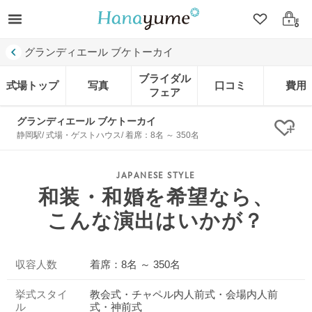
クリップ
ログ
グランディエール ブケトーカイ
ブライダル
式場トップ
写真
口コミ
費用
フェア
グランディエール ブケトーカイ
クリ
静岡駅/ 式場・ゲストハウス/ 着席：8名 ～ 350名
和装・和婚を希望なら、
こんな演出はいかが？
収容人数
着席：8名 ～ 350名
挙式スタイ
教会式・チャペル内人前式・会場内人前
ル
式・神前式