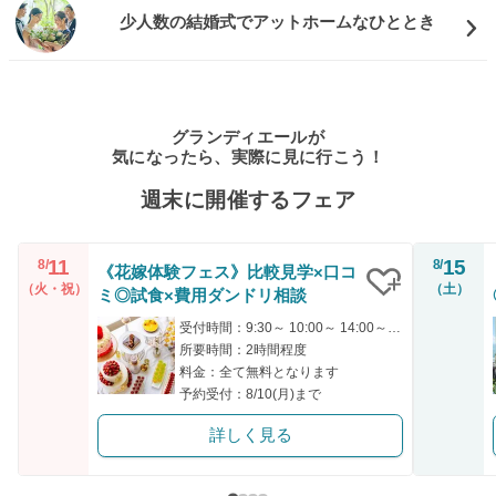
少人数の結婚式でアットホームなひととき
グランディエールが
気になったら、実際に見に行こう！
週末に開催するフェア
11
15
8/
8/
《花嫁体験フェス》比較見学×口コ
（火・祝）
（土）
ミ◎試食×費用ダンドリ相談
クリップ
受付時間：9:30～ 10:00～ 14:00～ 16:00～ 18:00～
所要時間：2時間程度
料金：全て無料となります
予約受付：8/10(月)まで
詳しく見る