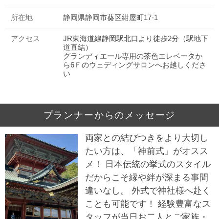
所在地
静岡県静岡市葵区紺屋町17-1
アクセス
JR東海道線静岡駅北口より徒歩2分（駅地下
道直結）
グランディエール専用の茶色エレベータか
ら6Ｆのウェディングサロンへお越しくださ
い
プランナーからのメッセージ
両家との結びつきをより大切し
たい方は、「神前式」がオスス
メ！ 日本伝統の挙式のスタイル
だからこそ縁や絆が深まる事間
違いなし。 外式で神社様へ赴く
ことも可能です！ 経験豊富なス
タッフが当日お二人とご家族・