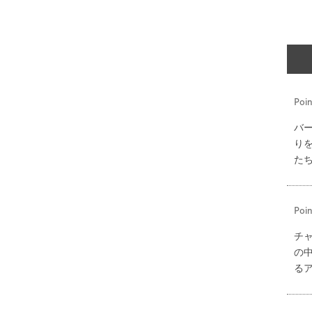
Poin
バ
り
た
Poin
チ
の
る