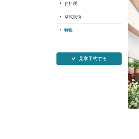
お料理
挙式実例
特集
見学予約する