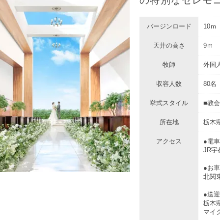
バージンロード
10ｍ
天井の高さ
9ｍ
牧師
外国
収容人数
80名
挙式スタイル
■教会
所在地
栃木県
アクセス
●電
JR
●お
北関
●送
栃木
マイク