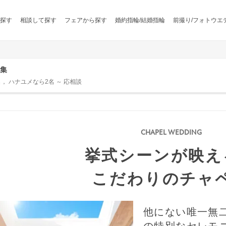
探す
相談して探す
フェアから探す
婚約指輪/結婚指輪
前撮り/フォトウエ
集
名， ハナユメなら2名 ～ 応相談
挙式シーンが映え
こだわりのチャ
他にない唯一無
の特別なセレモ