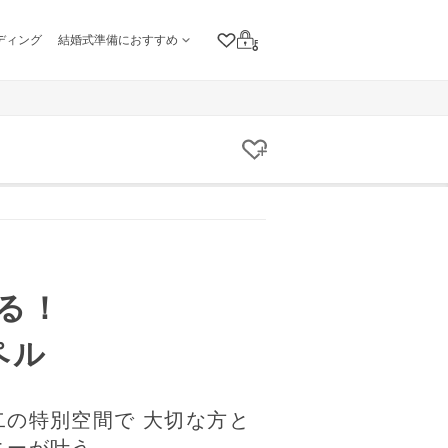
ディング
結婚式準備におすすめ
クリップリスト
ログイン
クリップする
る！
ペル
二の特別空間で 大切な方と
ニーが叶う