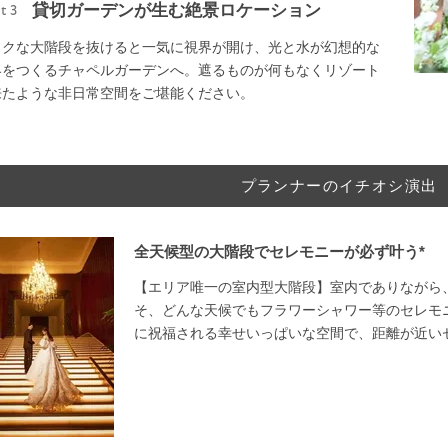
貸切ガーデンが生む絶景ロケーション
t 3
ックな大階段を抜けると一気に視界が開け、光と水が幻想的な
界をつくるチャペルガーデンへ。遮るものが何もなくリゾート
来たような非日常空間をご堪能ください。
プランナーのイチオシ演出
全天候型の大階段でセレモニーが必ず叶う*
【エリア唯一の室内型大階段】室内でありながら
そ、どんな天候でもフラワーシャワー等のセレモ
に祝福される幸せいっぱいな空間で、距離が近い