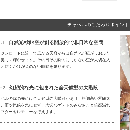
チャペルのこだわりポイント
自然光×緑×空が創る開放的で非日常な空間
t 1
ージンロードに沿って広がる天窓からは自然光が広がりおふた
を美しく輝かせます。その日その瞬間にしかない空が大切な人
ちと紡ぐかけがえのない時間を創ります。
幻想的な光に包まれた全天候型の大階段
t 2
ャペルの扉の先には全天候型の大階段があり、格調高い雰囲気
中、雨や気候を気にせず、大切なゲストのみなさまと笑顔溢れ
アフターセレモニーを行えます。