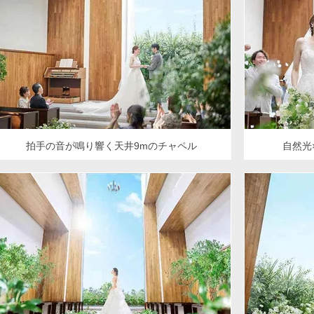
拍手の音が鳴り響く天井9mのチャペル
自然光