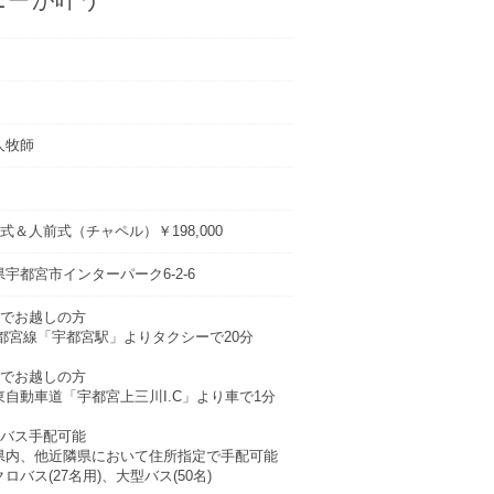
人牧師
式＆人前式（チャペル）￥198,000
宇都宮市インターパーク6-2-6
車でお越しの方
宇都宮線「宇都宮駅」よりタクシーで20分
車でお越しの方
東自動車道「宇都宮上三川I.C」より車で1分
迎バス手配可能
県内、他近隣県において住所指定で手配可能
ロバス(27名用)、大型バス(50名)