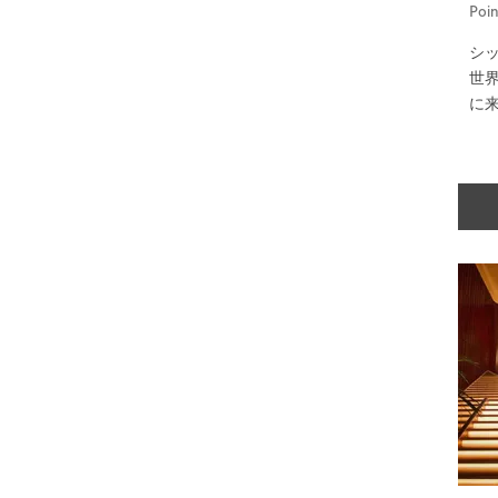
Poin
シ
世
に