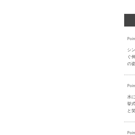
Poin
シ
ぐ
の
Poin
水
挙
と
Poin