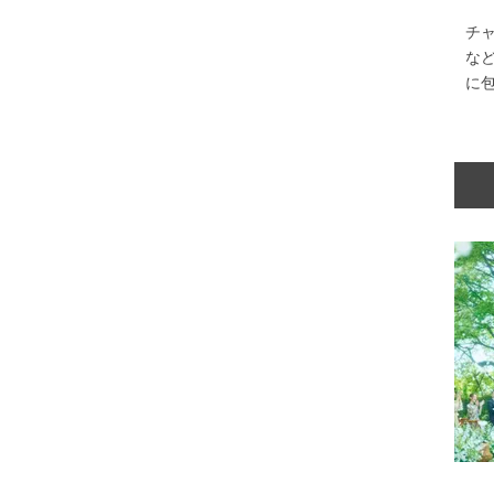
チ
な
に