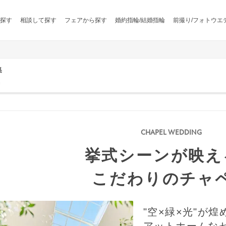
探す
相談して探す
フェアから探す
婚約指輪/結婚指輪
前撮り/フォトウエ
集
名
挙式シーンが映え
こだわりのチャ
"空×緑×光"が
アットホームな