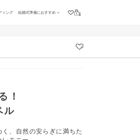
ディング
結婚式準備におすすめ
クリップリスト
ログイン
クリップする
る！
ペル
煌めく、自然の安らぎに満ちた
セレモニー