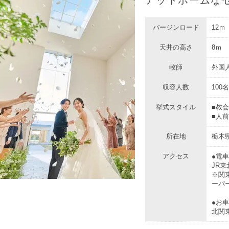
バージンロード
12ｍ
天井の高さ
8ｍ
牧師
外国
収容人数
100名
挙式スタイル
■教
■人
所在地
栃木県
アクセス
●電
JR
※関
ーパ
●お
北関