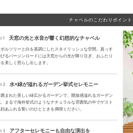
チャペルのこだわりポイント
天窓の光と水音が響く幻想的なチャペル
t 1
ンボルツリーと白を基調にしたスタイリッシュな空間。真っす
伸びるバージンロードには天窓からの光が降り注ぎ、おふたり
姿を美しく照らし出します。
水×緑が溢れるガーデン挙式セレモニー
t 2
に囲まれた美しい緑広がるガーデンで、開放感溢れるガーデン
式。まるで海外挙式のようなナチュラルな雰囲気の中でゲスト
笑顔あふれる誓いのひとときを満喫ください。
アフターセレモニーも自由な演出を
t 3