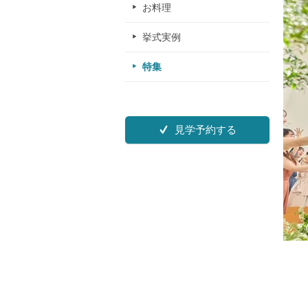
お料理
挙式実例
特集
見学予約する