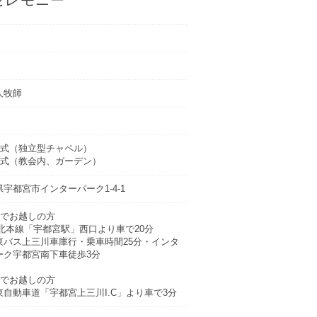
人牧師
会式（独立型チャペル）
前式（教会内、ガーデン）
宇都宮市インターパーク1-4-1
車でお越しの方
東北本線「宇都宮駅」西口より車で20分
東バス上三川車庫行・乗車時間25分・インタ
ーク宇都宮南下車徒歩3分
車でお越しの方
東自動車道「宇都宮上三川I.C」より車で3分