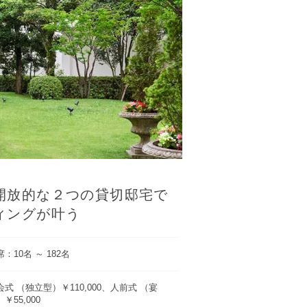
開放的な２つの貸切邸宅で
ィングが叶う
：10名 ～ 182名
会式 （独立型）￥110,000、人前式 （宴
￥55,000