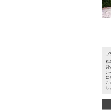
プ
桜
貸
ン
に
ご
し