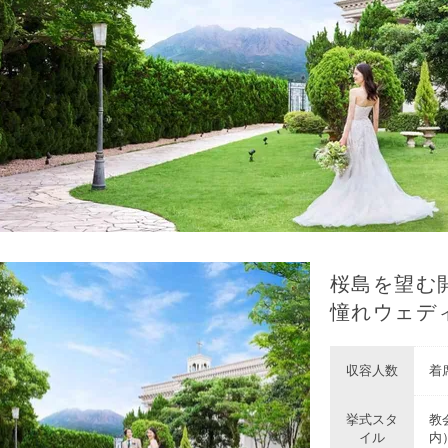
桜島を望む
憧れウェデ
収容人数
着席
挙式スタ
教
イル
内）