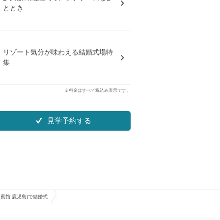
ととき
リゾート気分が味わえる結婚式場特
集
※料金はすべて税込み表示です。
見学予約する
ド迎賓館 鹿児島)で結婚式