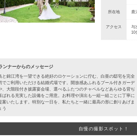
所在地
鹿
アクセス
与
1
ランナーからのメッセージ
島と錦江湾を一望できる絶好のロケーションに佇む、白亜の邸宅を完全
切でご利用いただける結婚式場です。開放感あふれるプール付きガーデ
や、大階段付き披露宴会場、選べるふたつのチャペルなどあらゆる背ぢ
喜ばれる充実した設備をご用意。お料理や演出も一組一組ごとに丁寧に
提案いたします。特別な一日を、私たちと一緒に最高の形に創りあげま
ょう
自慢の撮影スポット！