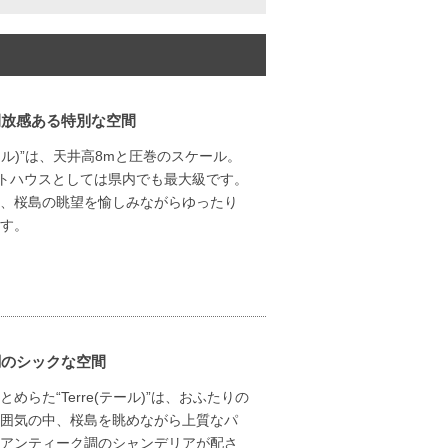
開放感ある特別な空間
ール)”は、天井高8mと圧巻のスケール。
ストハウスとしては県内でも最大級です。
、桜島の眺望を愉しみながらゆったり
す。
調のシックな空間
らた“Terre(テール)”は、おふたりの
囲気の中、桜島を眺めながら上質なパ
アンティーク調のシャンデリアが配さ