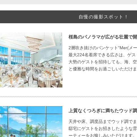
自慢の撮影スポット！
桜島のパノラマが広がる壮麗で
2層吹き抜けのバンケット“Mer(メ
最大224名着席できる広さは、ゲ
大勢のゲストを招待しても、海、空
と優雅な時間をお過ごしいただけま
上質なくつろぎに満ちたウッド
天井や床、調度品までウッド調でまとめ
邸宅にゲストをお招きしたような雰
ーティーをお愉しみいただけます。