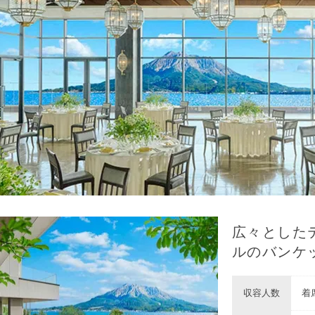
広々とした
ルのバンケ
収容人数
着席