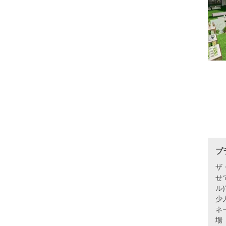
プ
ザ
せ
ル
少
ネ
場