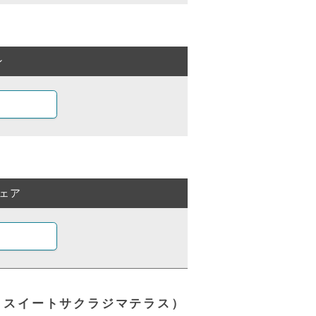
ン
ェア
（ザベイスイートサクラジマテラス）