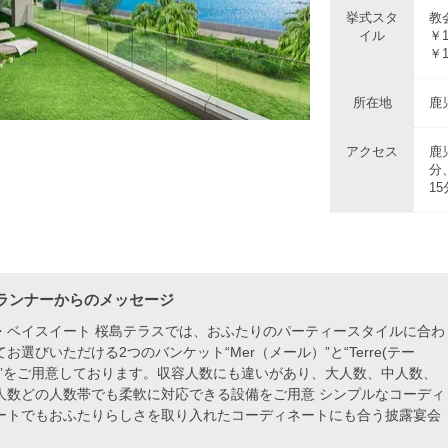
挙式スタ
教
イル
￥1
￥1
所在地
鹿
アクセス
鹿
分
15
ランナーからのメッセージ
・ベイスイート 桜島テラスでは、おふたりのパーティースタイルに合わ
てお選びいただける2つのバンケット“Mer（メール）”と“Terre(テー
)”をご用意しております。収容人数にも違いがあり、大人数、中人数、
人数どの人数帯でも柔軟に対応できる設備をご用意 シンプルなコーディ
ートでもおふたりらしさを取り入れたコーディネートにも合う披露宴会