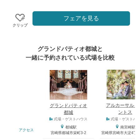
フェアを見る
クリップ
グランドパティオ都城と
一緒に予約されている式場を比較
式場
アルカーサル 
グランドパティオ
ントス
都城
式場タイプ
式場・ゲストハウス
式場・ゲストハ
都城駅
南宮崎駅
アクセス
宮崎県都城市栄町3-2
宮崎県宮崎市大淀4丁目 