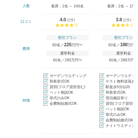
人数
着席：2名 ～ 240名
着席：2名 ～ 150
4.0
3.8
(
2件
)
(
2件
)
口コミ
口コミ評価
割引プラン
割引プラン
225
180
60名／
万円〜
60名／
万円
費用
通常料金
通常料金
60名／290万円〜
60名／288万円
ガーデンウエディング
ガーデンウエディ
和装挙式OK
ゲスト無料送迎あ
貸切(フロア貸切含む)
駅徒歩5分以内
ペット相談OK
和装挙式OK
挙式のみOK
宿泊施設有り
特徴
会費制結婚式OK
貸切(フロア貸切含
ペット相談OK
挙式のみOK
会費制結婚式OK
ナイトウエディング
クリップ/詳細を見る