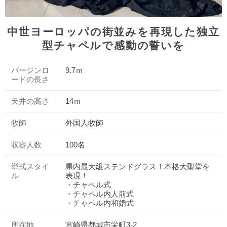
中世ヨーロッパの街並みを再現した独立
型チャペルで感動の誓いを
バージンロ
9.7ｍ
ードの長さ
天井の高さ
14ｍ
牧師
外国人牧師
収容人数
100名
挙式スタイ
県内最大級ステンドグラス！本格大聖堂を
ル
表現！
・チャペル式
・チャペル内人前式
・チャペル内和婚式
所在地
宮崎県都城市栄町3-2