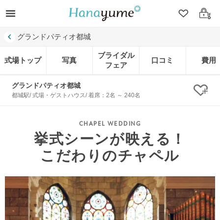
クリップ
ログ
グランドパティオ都城
ブライダル
式場トップ
写真
口コミ
費用
フェア
グランドパティオ都城
クリ
都城駅/ 式場・ゲストハウス/ 着席：2名 ～ 240名
挙式シーンが映える！
こだわりのチャペル