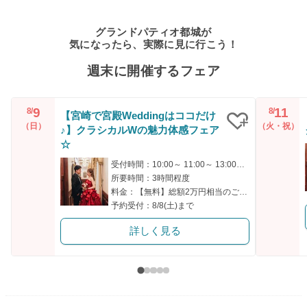
グランドパティオ都城が
気になったら、実際に見に行こう！
週末に開催するフェア
9
11
8/
8/
【宮崎で宮殿Weddingはココだけ
（日）
（火・祝）
♪】クラシカルWの魅力体感フェア
クリップ
☆
受付時間：10:00～ 11:00～ 13:00～ 14:00～ 16:00～
所要時間：3時間程度
料金：【無料】総額2万円相当のご試食付
予約受付：8/8(土)まで
詳しく見る