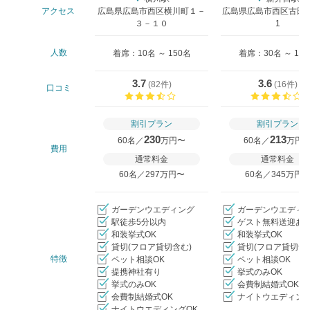
アクセス
広島県広島市西区横川町１－
広島県広島市西区古田台2
３－１０
1
人数
着席：10名 ～ 150名
着席：30名 ～ 18
3.7
3.6
(
82件
)
(
16件
)
口コミ
口コミ評価
割引プラン
割引プラン
230
213
60名／
万円〜
60名／
万円
費用
通常料金
通常料金
60名／297万円〜
60名／345万円
ガーデンウエディング
ガーデンウエディ
駅徒歩5分以内
ゲスト無料送迎あ
和装挙式OK
和装挙式OK
貸切(フロア貸切含む)
貸切(フロア貸切含
特徴
ペット相談OK
ペット相談OK
提携神社有り
挙式のみOK
挙式のみOK
会費制結婚式OK
会費制結婚式OK
ナイトウエディング
ナイトウエディングOK