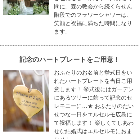
間に。森の教会から続くらせん
階段でのフラワーシャワーは、
笑顔と祝福に満ちた時間になり
ます。
記念のハートプレートをご用意！
おふたりのお名前と挙式日をい
れたハートプレートを当日ご用
意します！ 挙式後にはガーデン
にあるツリーに飾って記念のセ
レモニーに…★ おふたりのたい
せつな一日をエルセルモ広島に
て祝福します！ 楽しくてしあわ
せな結婚式はエルセルモにおま