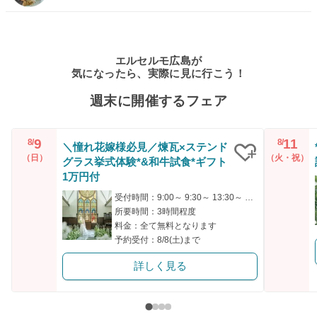
エルセルモ広島が
気になったら、実際に見に行こう！
週末に開催するフェア
9
11
8/
8/
＼憧れ花嫁様必見／煉瓦×ステンド
（日）
（火・祝）
グラス挙式体験*&和牛試食*ギフト
クリップ
1万円付
受付時間：9:00～ 9:30～ 13:30～ 14:00～ 17:00～
所要時間：3時間程度
料金：全て無料となります
予約受付：8/8(土)まで
詳しく見る