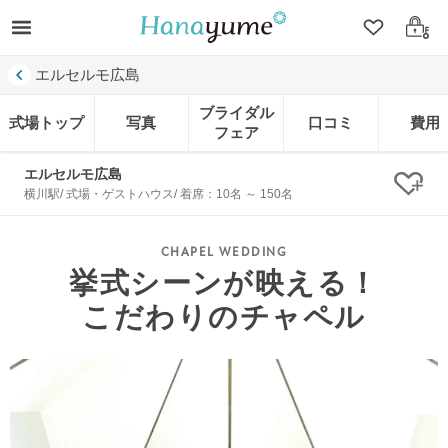
クリップ
ログ
エルセルモ広島
ブライダル
式場トップ
写真
口コミ
費用
フェア
エルセルモ広島
クリ
横川駅/ 式場・ゲストハウス/ 着席：10名 ～ 150名
挙式シーンが映える！
こだわりのチャペル