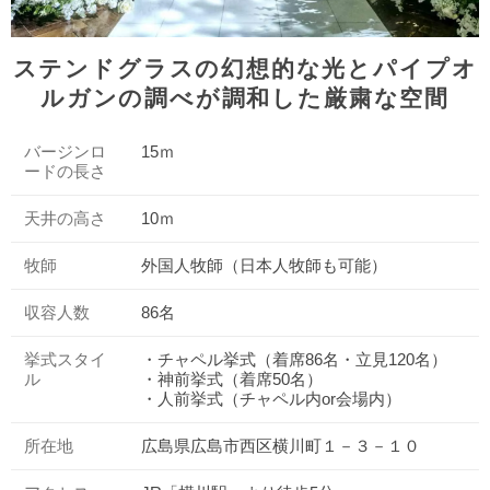
ステンドグラスの幻想的な光とパイプオ
ルガンの調べが調和した厳粛な空間
バージンロ
15ｍ
ードの長さ
天井の高さ
10ｍ
牧師
外国人牧師（日本人牧師も可能）
収容人数
86名
挙式スタイ
・チャペル挙式（着席86名・立見120名）
ル
・神前挙式（着席50名）
・人前挙式（チャペル内or会場内）
所在地
広島県広島市西区横川町１－３－１０