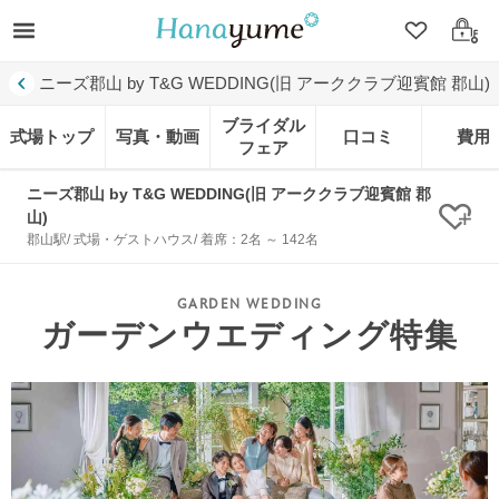
クリップ
ログ
ニーズ郡山 by T&G WEDDING(旧 アーククラブ迎賓館 郡山)
ブライダル
式場トップ
写真・動画
口コミ
費用
フェア
ニーズ郡山 by T&G WEDDING(旧 アーククラブ迎賓館 郡
山)
クリ
郡山駅/ 式場・ゲストハウス/ 着席：2名 ～ 142名
ガーデンウエディング特集