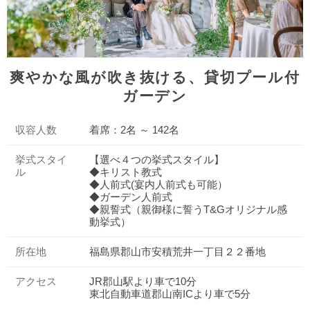
爽やかな風が吹き抜ける、貸切プール付
ガーデン
収容人数
着席：2名 ～ 142名
挙式スタイ
【選べ４つの挙式スタイル】
ル
◆キリスト教式
◆人前式(宴内人前式も可能）
◆ガーデン人前式
◆親誓式（親御様に誓うT&Gオリジナル感
動挙式）
所在地
福島県郡山市安積荒井一丁目２２番地
アクセス
JR郡山駅より車で10分
東北自動車道郡山南ICより車で5分