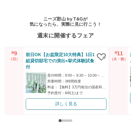
ニーズ郡山 by T&Gが
気になったら、実際に見に行こう！
週末に開催するフェア
9
11
8/
8/
前日OK【お盆限定10大特典】1日1
（日）
（火・祝）
組貸切邸宅での演出×挙式体験試食
クリップ
付
受付時間：9:00～ 9:30～ 10:00～ 14:30～ 18:00～
所要時間：3時間程度
料金：【無料】3万円相当の国産和牛＆オマール海老コース試食付
予約受付：8/8(土)まで
詳しく見る