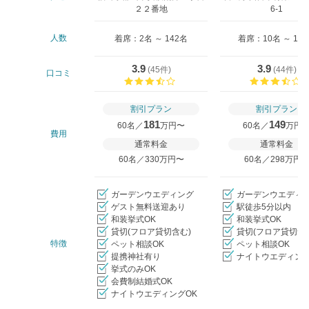
２２番地
6-1
人数
着席：2名 ～ 142名
着席：10名 ～ 13
3.9
3.9
(
45件
)
(
44件
)
口コミ
口コミ評価
割引プラン
割引プラン
181
149
60名／
万円〜
60名／
万円
費用
通常料金
通常料金
60名／330万円〜
60名／298万円
ガーデンウエディング
ガーデンウエディ
ゲスト無料送迎あり
駅徒歩5分以内
和装挙式OK
和装挙式OK
貸切(フロア貸切含む)
貸切(フロア貸切含
特徴
ペット相談OK
ペット相談OK
提携神社有り
ナイトウエディング
挙式のみOK
会費制結婚式OK
ナイトウエディングOK