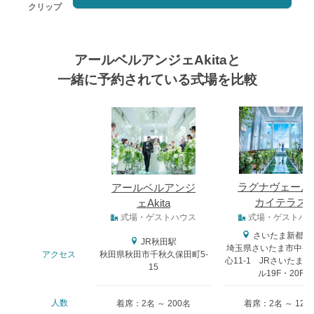
クリップ
アールベルアンジェAkitaと
一緒に予約されている式場を比較
式場
ラグナヴェール
アールベルアンジ
カイテラス
ェAkita
式場タイプ
式場・ゲストハウス
式場・ゲストハ
さいたま新都心
JR秋田駅
埼玉県さいたま市中央
アクセス
秋田県秋田市千秋久保田町5-
心11-1 JRさいたま
15
ル19F・20F
人数
着席：2名 ～ 200名
着席：2名 ～ 120