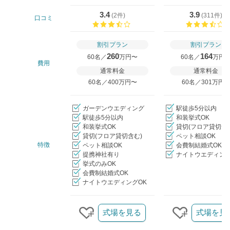
3.4
3.9
(
2件
)
(
311件
)
口コミ
口コミ評価
割引プラン
割引プラン
260
164
60名／
万円〜
60名／
万円
費用
通常料金
通常料金
60名／400万円〜
60名／301万円
ガーデンウエディング
駅徒歩5分以内
駅徒歩5分以内
和装挙式OK
和装挙式OK
貸切(フロア貸切含
貸切(フロア貸切含む)
ペット相談OK
特徴
ペット相談OK
会費制結婚式OK
提携神社有り
ナイトウエディング
挙式のみOK
会費制結婚式OK
ナイトウエディングOK
クリップ/詳細を見る
式場を見る
式場を見
クリップする
クリップす