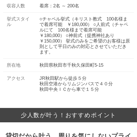
収容人数
着席：2名 ～ 200名
挙式スタイ
○チャペル挙式（キリスト教式 100名様ま
ル
で着席可能 ￥180,000） ○人前式（チャペ
ルにて 100名様まで着席可能
￥180,000） ○神前式（提携神社あり
￥150,000） 挙式のみをご希望のお客様は原
則として平日のみの対応とさせていただき
ます。
所在地
秋田県秋田市千秋久保田町5-15
アクセス
JR秋田駅から徒歩５分
秋田空港からリムジンバスで４０分
秋田中央ＩＣから車で１５分
少人数が叶う！おすすめポイント
貸切だから叶う、周りを気にしないプライ