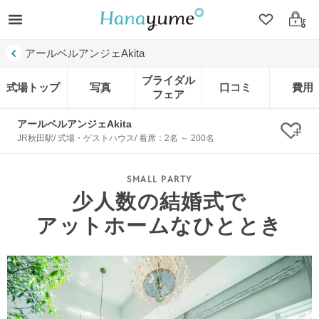
クリップ
ログ
アールベルアンジェAkita
ブライダル
式場トップ
写真
口コミ
費用
フェア
アールベルアンジェAkita
クリ
JR秋田駅/ 式場・ゲストハウス/ 着席：2名 ～ 200名
少人数の結婚式で
アットホームなひととき