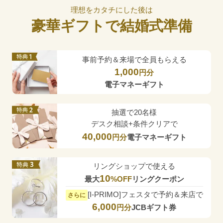
理想をカタチにした後は
豪華ギフトで結婚式準備
事前予約＆来場で全員もらえる
1,000
円分
電子マネーギフト
抽選で20名様
デスク相談+条件クリアで
40,000
円分
電子マネーギフト
リングショップで使える
10
最大
%OFF
リングクーポン
[I-PRIMO]フェスタで予約＆来店で
さらに
6,000
円分
JCBギフト券