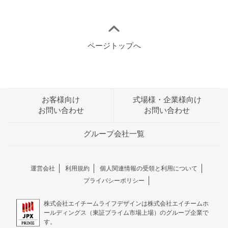
シー代サポート特典」は、2026年6月23日(火)から
2026年7月26日(日)午前5時00分までに「ドレス試着
体験」に事前予約のうえ、当日実際に参加された方
が対象となります。本特典に限り、過去のイベント
参加の有無に関わらず、条件を満たしたすべてのお
ページトップへ
客様が進呈対象となります。特典として電子マネー
ギフト1,000円分を後日ハナユメマイページにて進呈
いたします。なお、実際のタクシー運賃が1,000円を
超過した場合の差額はお客様負担となります。公共
交通機関等を利用された場合や実際の運賃が1,000円
お客様向け
式場様・企業様向け
未満の場合も、一律1,000円分の進呈となります。試
お問い合わせ
お問い合わせ
着予約のキャンセルや、当日不参加（無断キャンセ
ル含む）の場合は対象外です。
グループ会社一覧
事前参加予約特典のうち、「婚姻届」と「初めて
の結婚式ガイド」は、2026年6月23日(火)から2026
年7月26日(日)午前5時00分までに事前参加予約をい
運営会社
利用規約
個人関連情報の受領と利用について
ただいたお客様且つ、イベント当日に会場へ来場さ
プライバシーポリシー
れたお客様が対象となります。「婚姻届」と「初め
ての結婚式ガイド」はご来場いただいたのち、友だ
株式会社エイチームライフデザインは株式会社エイチームホ
ち追加いただいたLINEより電子データにてお渡しし
ールディングス（東証プライム市場上場）のグループ企業で
ます。
す。