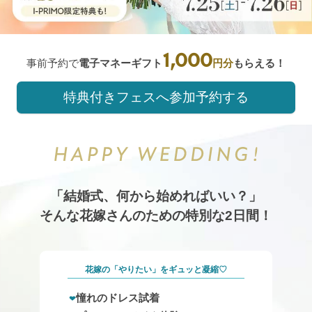
ハナユメフェスタ｜ドレス体験・プロの式場提案で理
1,000
事前予約で
電子マネーギフト
円分
もらえる！
特典付きフェスへ参加予約する
「結婚式、何から始めればいい？」
そんな花嫁さんのための特別な2日間！
花嫁の「やりたい」をギュッと凝縮♡
憧れのドレス試着