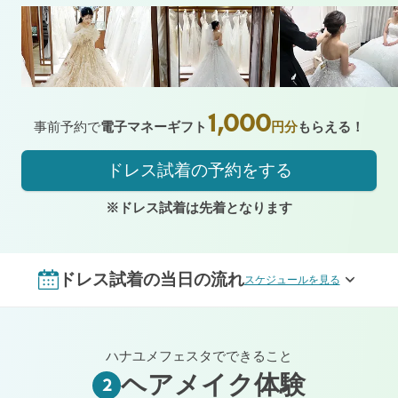
1,000
事前予約で
電子マネーギフト
円分
もらえる！
ドレス試着の予約をする
※ドレス試着は先着となります
ドレス試着の当日の流れ
スケジュールを見る
ハナユメフェスタでできること
ヘアメイク体験
2