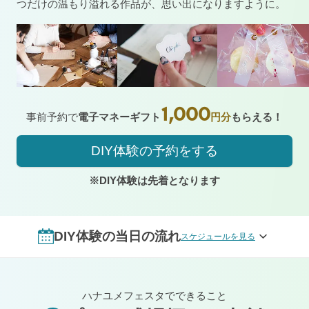
つだけの温もり溢れる作品が、思い出になりますように。
1,000
事前予約で
電子マネーギフト
円分
もらえる！
DIY体験の予約をする
※DIY体験は先着となります
DIY体験の当日の流れ
スケジュールを見る
ハナユメフェスタでできること