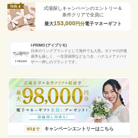
式場探しキャンペーンのエントリー＆
条件クリアで全員に
153,000
最大
円分
電子マネーギフト
I-PRIMO (アイプリモ)
日本のリングブランドとして海外でも人気。ダイヤの評価
基準も厳しく、一生涯保障などもつき、ハナユメアドバイ
ザー一押しのブランドです。
キャンペーンエントリーはこちら
9/3まで