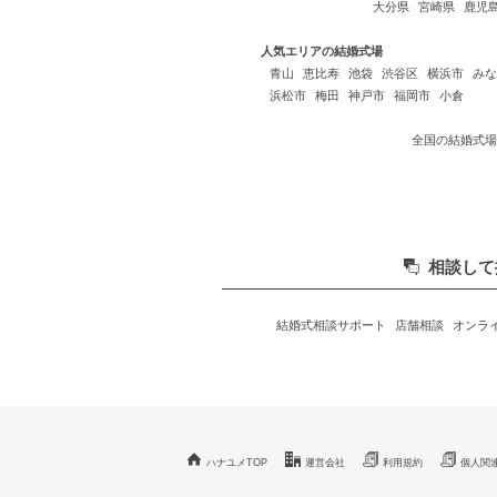
大分県
宮崎県
鹿児
人気エリアの結婚式場
青山
恵比寿
池袋
渋谷区
横浜市
みな
浜松市
梅田
神戸市
福岡市
小倉
全国の結婚式場
相談して
結婚式相談サポート
店舗相談
オンラ
ハナユメTOP
運営会社
利用規約
個人関