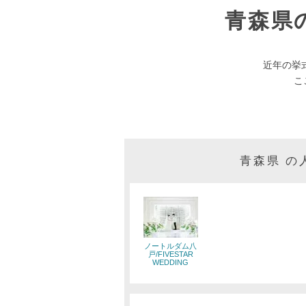
青森県
近年の挙
こ
青森県 
ノートルダム八
戸/FIVESTAR
WEDDING