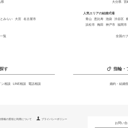
島県
大分県
宮
人気エリアの結婚式場
とみらい
大宮
名古屋市
青山
恵比寿
池袋
渋谷区
浜松市
梅田
神戸市
福岡市
一覧
全国の
探す
指輪・
イン相談
LINE相談
電話相談
婚約・結婚
連情報の受領と利用について
プライバシーポリシー
お問い合