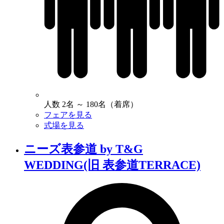
人数
2名 ～ 180名（着席）
フェアを見る
式場を見る
ニーズ表参道 by T&G
WEDDING(旧 表参道TERRACE)