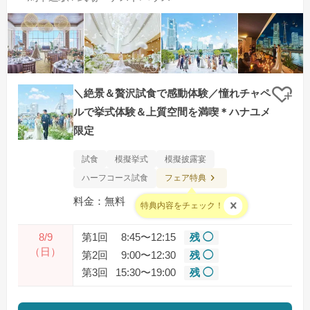
＼絶景＆贅沢試食で感動体験／憧れチャペ
クリ
ルで挙式体験＆上質空間を満喫＊ハナユメ
限定
試食
模擬挙式
模擬披露宴
フェア特典
ハーフコース試食
料金：無料
特典内容をチェック！
8/9
第1回
8:45〜12:15
残 ◯
（日）
第2回
9:00〜12:30
残 ◯
第3回
15:30〜19:00
残 ◯