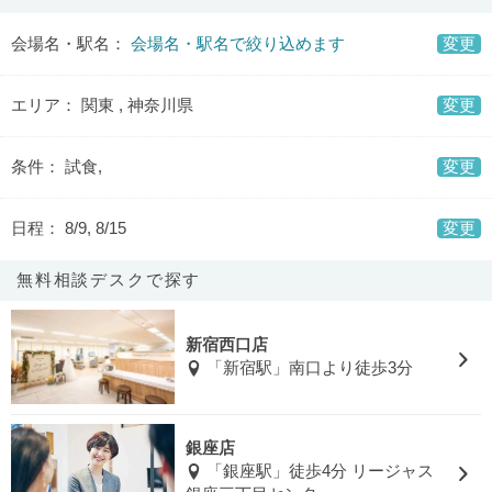
会場名・駅名：
会場名・駅名で絞り込めます
変更
エリア： 関東 , 神奈川県
変更
条件： 試食,
変更
日程： 8/9, 8/15
変更
無料相談デスクで探す
新宿西口店
「新宿駅」南口より徒歩3分
銀座店
「銀座駅」徒歩4分 リージャス