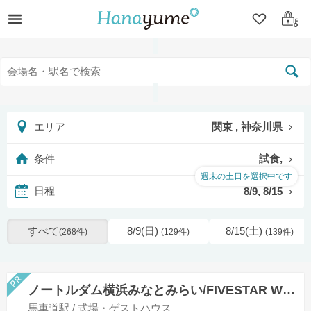
クリップ
ログ
関東 , 神奈川県
エリア
試食,
条件
週末の土日を選択中です
8/9, 8/15
日程
すべて
8/9(日)
8/15(土)
(268件)
(129件)
(139件)
ノートルダム横浜みなとみらい/FIVESTAR WEDDING
馬車道駅 / 式場・ゲストハウス