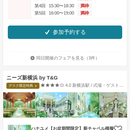
第4回
15:30〜18:30
満枠
第5回
16:00〜19:00
満枠
参加予約する
同日開催のフェアを
見る（3件）
ニーズ新横浜 by T&G
口コミ評価
4.0
新横浜駅 / 式場・ゲストハウス
デスク限定特典
ハナユメ【お盆期間限定】新チャペル模擬