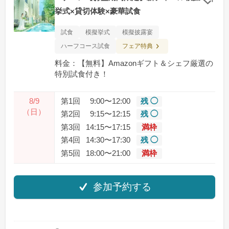
クリ
挙式×貸切体験×豪華試食
試食
模擬挙式
模擬披露宴
フェア特典
ハーフコース試食
料金：【無料】Amazonギフト＆シェフ厳選の
特別試⾷付き！
8/9
第1回
9:00〜12:00
残 ◯
（日）
第2回
9:15〜12:15
残 ◯
第3回
14:15〜17:15
満枠
第4回
14:30〜17:30
残 ◯
第5回
18:00〜21:00
満枠
参加予約する