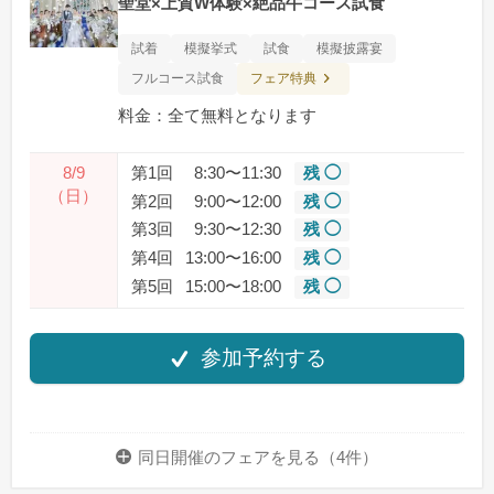
聖堂×上質W体験×絶品牛コース試食
試着
模擬挙式
試食
模擬披露宴
フェア特典
フルコース試食
料金：全て無料となります
8/9
第1回
8:30〜11:30
残 ◯
（日）
第2回
9:00〜12:00
残 ◯
第3回
9:30〜12:30
残 ◯
第4回
13:00〜16:00
残 ◯
第5回
15:00〜18:00
残 ◯
参加予約する
同日開催のフェアを
見る（4件）