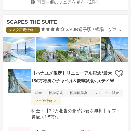
同日開催のフェアを
見る（2件）
SCAPES THE SUITE
口コミ評価
3.9
JR逗子駅 / 式場・ゲストハウス
デスク限定特典
【ハナユメ限定】リニューアル記念*最大
クリ
150万特典◇チャペル&豪華試食×ステイW
試食
模擬挙式
模擬披露宴
フルコース試食
フェア特典
料金：【3.2万相当の豪華試食を無料】ギフト
券最大1.5万付