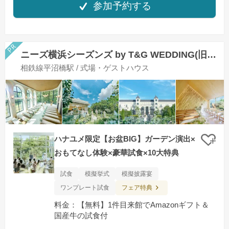
参加予約する
ニーズ横浜シーズンズ by T&G WEDDING(旧 ザ・シーズンズ)
相鉄線平沼橋駅 / 式場・ゲストハウス
ハナユメ限定【お盆BIG】ガーデン演出×
クリ
おもてなし体験×豪華試食×10大特典
試食
模擬挙式
模擬披露宴
フェア特典
ワンプレート試食
料金：【無料】1件⽬来館でAmazonギフト＆
国産⽜の試⾷付