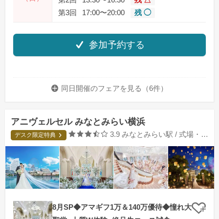
第2回
13:30〜16:30
残 △
第3回
17:00〜20:00
残 ◯
参加予約する
同日開催のフェアを
見る（6件）
アニヴェルセル みなとみらい横浜
口コミ評価
3.9
みなとみらい駅 / 式場・ゲストハウス
デスク限定特典
8月SP◆アマギフ1万＆140万優待◆憧れ大
クリ