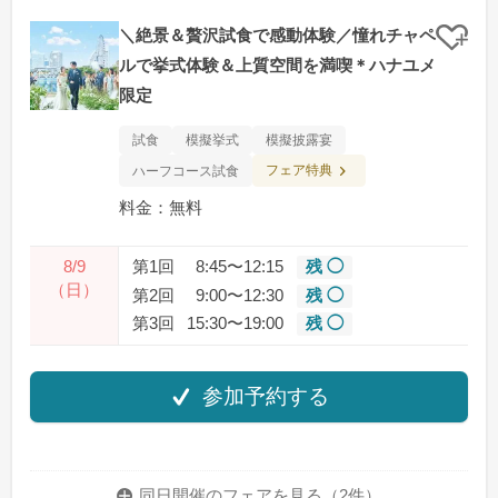
＼絶景＆贅沢試食で感動体験／憧れチャペ
クリ
ルで挙式体験＆上質空間を満喫＊ハナユメ
限定
試食
模擬挙式
模擬披露宴
フェア特典
ハーフコース試食
料金：無料
8/9
第1回
8:45〜12:15
残 ◯
（日）
第2回
9:00〜12:30
残 ◯
第3回
15:30〜19:00
残 ◯
参加予約する
同日開催のフェアを
見る（2件）