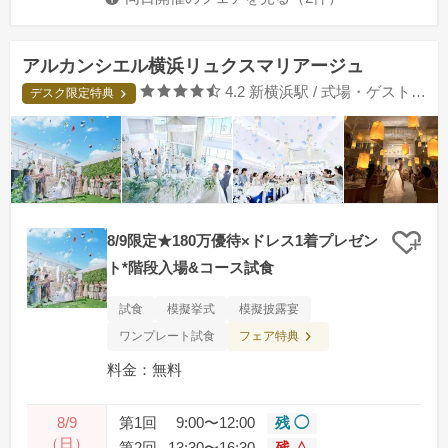
アルカンシエル横浜リュクスマリアージュ
口コミ評価
4.2
新横浜駅 / 式場・ゲストハウス
デスク限定特典
8/9限定★180万優待×ドレス1着プレゼン
クリ
ト*階段入場&コース試食
試食
模擬挙式
模擬披露宴
フェア特典
ワンプレート試食
料金：無料
8/9
第1回
9:00〜12:00
残 ◯
（日）