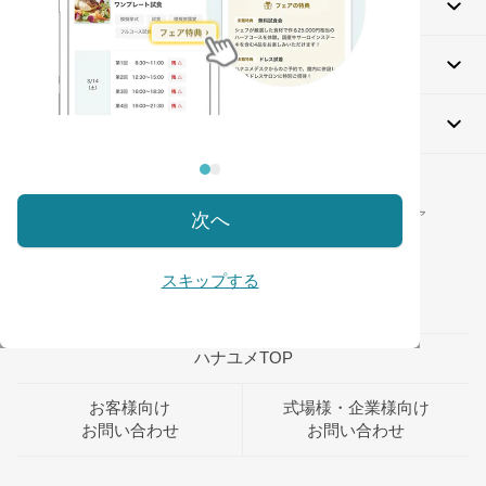
ブライダルフェアを探す
相談して探す
指輪・フォトウエディング
TAP!
ハナユメ公式インスタグラム
＼
／
プレ花嫁＆カップルのための結婚式準備メディア
次へ
毎日素敵なウエディングアイデアをお届け♡
スキップする
ハナユメTOP
お客様向け
式場様・企業様向け
お問い合わせ
お問い合わせ