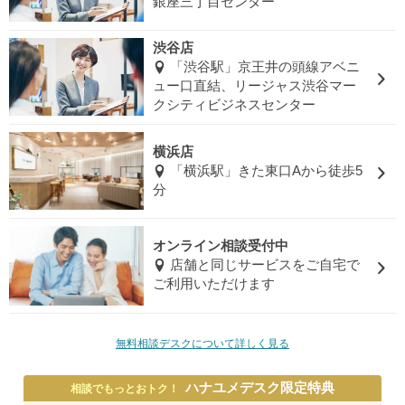
銀座三丁目センター
渋谷店
「渋谷駅」京王井の頭線アベニ
ュー口直結、リージャス渋谷マー
クシティビジネスセンター
横浜店
「横浜駅」きた東口Aから徒歩5
分
オンライン相談受付中
店舗と同じサービスをご自宅で
ご利用いただけます
無料相談デスクについて詳しく見る
ハナユメデスク限定特典
相談でもっとおトク！