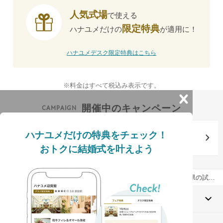
人気式場
で使える
限定特典
ハナユメだけの
が適用に！
ハナユメデスク限定特典はこちら
※料金はすべて税込み表示です。
開催中のキャンペーン
式場探しで最大98,000円分の電子マネーギフト貰える
気になる式場をクリップして式場を比較検討しよう
ハナユメだけの特典をチェック！
結婚式場探しキャンペーン実施中
おトクに結婚式を叶えよう
結婚式場を探すならハナユメ
ブライダルフェア検索
神奈川県のブライダルフェア一覧
神奈川県の試食付きブライダルフェア一覧
結婚式場を探す