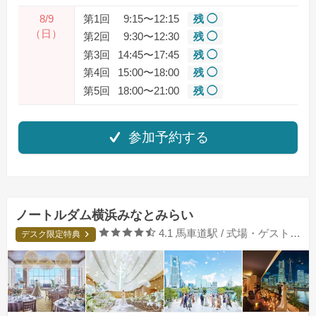
8/9
第1回
9:15〜12:15
残 ◯
（日）
第2回
9:30〜12:30
残 ◯
第3回
14:45〜17:45
残 ◯
第4回
15:00〜18:00
残 ◯
第5回
18:00〜21:00
残 ◯
参加予約する
ノートルダム横浜みなとみらい
口コミ評価
4.1
馬車道駅 / 式場・ゲストハウス
デスク限定特典