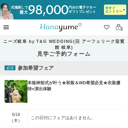
98,000
式場探しで
円分の電子マネー
今すぐ
エントリー
ギフトプレゼント
最大
クリップ
ログ
ニーズ岐阜 by T&G WEDDING(旧 アーフェリーク迎賓
館 岐阜)
見学ご予約フォーム
参加希望フェア
必須
本格神前式が叶う★和装＆WD希望必見★衣装優
待×演出体験
6/18
この日付にフェアはありません。
（木）