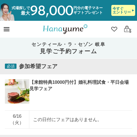
98,000
式場探しで
円分の電子マネー
今すぐ
エントリー
ギフトプレゼント
最大
クリップ
ログ
センティール・ラ・セゾン 岐阜
見学ご予約フォーム
参加希望フェア
必須
【来館特典10000円付】婚礼料理試食・平日会場
見学フェア
6/16
この日付にフェアはありません。
（火）