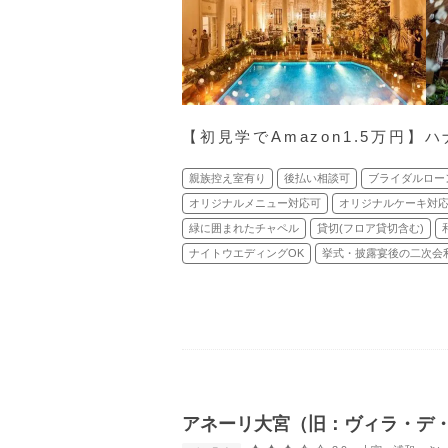
【初見学でAmazon1.5万円
親族控え室有り
後払い相談可
ブライダルロー
オリジナルメニュー対応可
オリジナルケーキ対
緑に囲まれたチャペル
貸切(フロア貸切含む)
ナイトウエディングOK
挙式・披露宴後の二次会
アネーリ大宮（旧：ヴィラ・デ