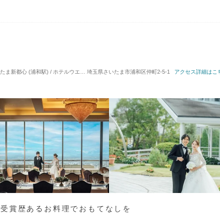
新都心 (浦和駅) / ホテルウエディング
埼玉県さいたま市浦和区仲町2-5-1
対応人数: 着席：2名 ～ 500名
アクセス詳細はこ
挙式スタイル: 
 受賞歴あるお料理でおもてなしを