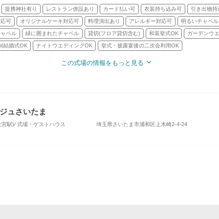
提携神社有り
レストラン併設あり
カード払い可
衣装持ち込み可
引き出物持
対応可
オリジナルケーキ対応可
料理演出あり
アレルギー対応可
明るいチャペル
チャペル
緑に囲まれたチャペル
貸切(フロア貸切含む)
和装挙式OK
ガーデンウ
制結婚式OK
ナイトウエディングOK
挙式・披露宴後の二次会利用OK
この式場の情報をもっと見る
ジュさいたま
大宮駅)/ 式場・ゲストハウス
埼玉県さいたま市浦和区上木崎2-4-24