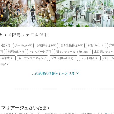
】ハナユメ限定フェア開催中
ン案内可
カード払い可
衣装持ち込み可
引き出物持込み可
料理ジャンル
デ
応可
料理演出あり
アレルギー対応可
明るいチャペル（自然光）
木目調のチャペ
和装挙式OK
ガーデンウエディング
ゲスト無料送迎あり
ペット相談OK
ペット
利用OK
この式場の情報をもっと見る
・マリアージュさいたま）