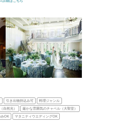
教会式(キリスト教式)／人前式／和装人前式
ス詳細はこちら
可
引き出物持込み可
料理ジャンル
（自然光）
厳かな雰囲気のチャペル（大聖堂）
みOK
マタニティウエディングOK