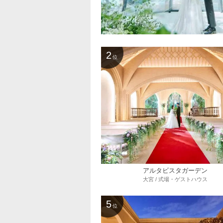
2
位
アルタビスタガーデン
大宮 / 式場・ゲストハウス
5
位