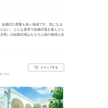
、結婚式の需要も多い地域です。気になる
らない、どんな基準で結婚式場を選んだら
玉県）の結婚式場はもちろん他の地域も含
クリップする
教会式(キリスト教式)／神前式／人前式／仏前式／和装人前式
はこちら