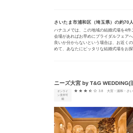
さいたま市浦和区（埼玉県）の約70
ハナユメでは、この地域の結婚式場を4件
会場があればお早めにブライダルフェアへ
良いか分からないという場合は、お近くの
めて、あなたにピッタリな結婚式場をお探
ニーズ大宮 by T&G WEDDIN
口コミ評価
3.8
大宮・浦和・さいたま
オンライ
ン見学可
能