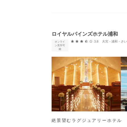
ロイヤルパインズホテル浦和
口コミ評価
3.8
大宮・浦和・さいたま
オンライ
ン見学可
能
絶景望むラグジュアリーホテル