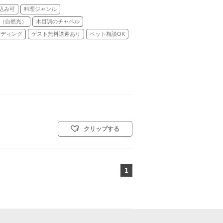
込み可
料理ジャンル
（自然光）
木目調のチャペル
エディング
ゲスト無料送迎あり
ペット相談OK
クリップする
1
ページ目