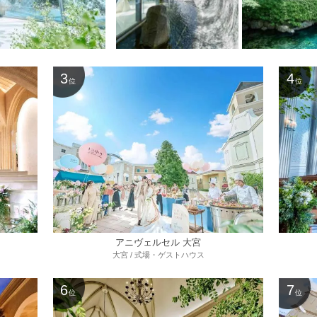
3
4
位
位
アニヴェルセル 大宮
大宮 / 式場・ゲストハウス
6
7
位
位