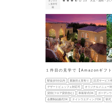
口コミ評価
3.9
大宮・浦和・さいたま
オンライ
ン見学可
能
１件目の見学で【Amazonギフ
駅徒歩5分以内
親族控え室有り
託児サービス
デザートビュッフェ対応可
オリジナルメニュー
貸切(フロア貸切含む)
和装挙式OK
ガーデンウ
会費制結婚式OK
ナイトウエディングOK
挙式