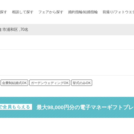
探す
相談して探す
フェアから探す
婚約指輪/結婚指輪
前撮り/フォトウエ
ま市浦和区 ,70名
会費制結婚式OK
ガーデンウェディングOK
挙式のみOK
最大98,000円分の電子マネーギフトプ
で全員もらえる