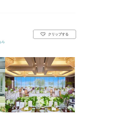
クリップする
ちら
教会式(キリスト教式)／神前式／人前式／和装人前式