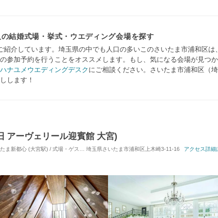
人の結婚式場・挙式・ウエディング会場を探す
ご紹介しています。埼玉県の中でも人口の多いこのさいたま市浦和区は
の参加予約を行うことをオススメします。もし、気になる会場が見つか
ハナユメウエディングデスク
にご相談ください。さいたま市浦和区（埼
しします！
G(旧 アーヴェリール迎賓館 大宮)
新都心 (大宮駅) / 式場・ゲストハウス
埼玉県さいたま市浦和区上木崎3-11-16
対応人数: 着席：10名 ～ 130名
挙式スタイル: 
アクセス詳細