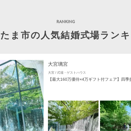
いたま市の人気結婚式場ランキ
大宮璃宮
大宮 / 式場・ゲストハウス
【最大160万優待×4万ギフト付フェア】四