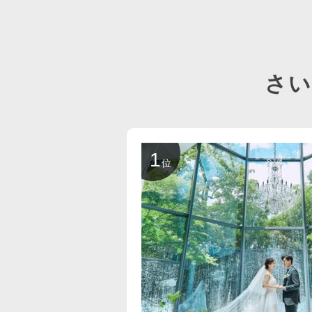
さ
1
位