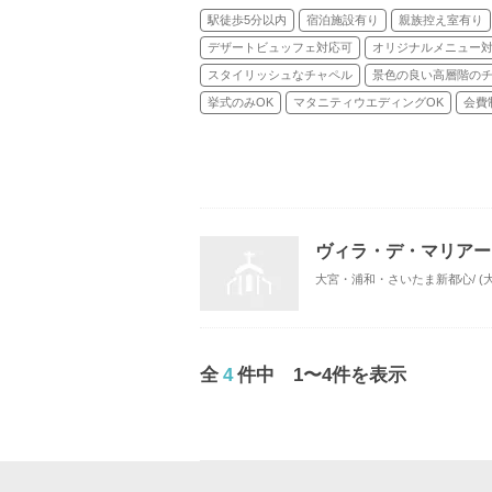
駅徒歩5分以内
宿泊施設有り
親族控え室有り
デザートビュッフェ対応可
オリジナルメニュー
スタイリッシュなチャペル
景色の良い高層階の
挙式のみOK
マタニティウエディングOK
会費
ヴィラ・デ・マリアー
大宮・浦和・さいたま新都心/ (
全
4
件中 1〜4件を表示