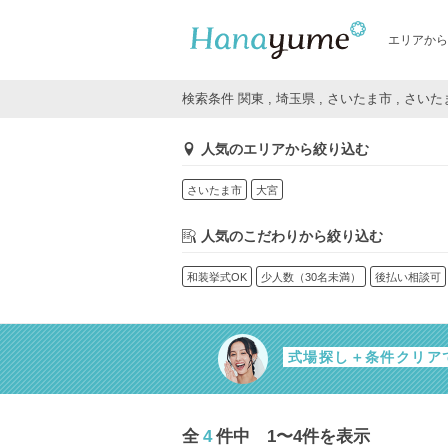
エリアから
検索条件 関東 , 埼玉県 , さいたま市 , さいた
人気のエリアから絞り込む
さいたま市
大宮
人気のこだわりから絞り込む
和装挙式OK
少人数（30名未満）
後払い相談可
式場探し＋条件クリア
全
4
件中 1〜4件を表示