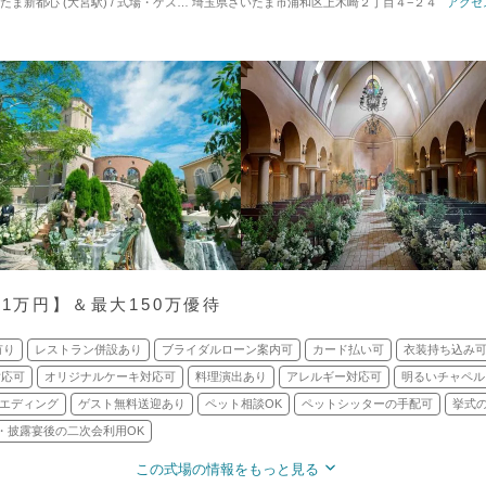
新都心 (大宮駅) / 式場・ゲストハウス
埼玉県さいたま市浦和区上木崎２丁目４−２４
対応人数: 着席：30名 ～ 130名
挙式スタイル: 
アクセ
ト1万円】＆最大150万優待
有り
レストラン併設あり
ブライダルローン案内可
カード払い可
衣装持ち込み
対応可
オリジナルケーキ対応可
料理演出あり
アレルギー対応可
明るいチャペル
エディング
ゲスト無料送迎あり
ペット相談OK
ペットシッターの手配可
挙式の
・披露宴後の二次会利用OK
この式場の情報をもっと見る