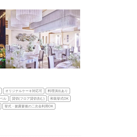
オリジナルケーキ対応可
料理演出あり
ペル
貸切(フロア貸切含む)
和装挙式OK
挙式・披露宴後の二次会利用OK