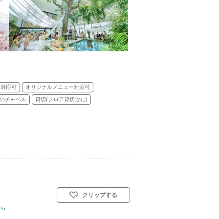
ェ対応可
オリジナルメニュー対応可
のチャペル
貸切(フロア貸切含む)
クリップする
ちら
教会式(キリスト教式)／神前式／人前式／仏前式／和装人前式