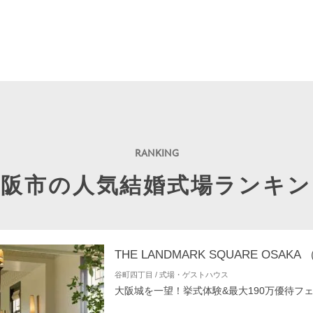
大阪市の人気結婚式場ランキン
谷町四丁目 / 式場・ゲストハウス
大阪城を一望！挙式体験&最大190万優待フ