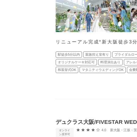
リニューアル完成*新大阪徒歩3
駅徒歩5分以内
親族控え室有り
ブライダルロ
オリジナルケーキ対応可
料理演出あり
アレル
和装挙式OK
マタニティウエディングOK
会費
デュクラス大阪/FIVESTAR WED
口コミ評価
4.0
新大阪・江坂・茨木・
オンライ
ン見学可