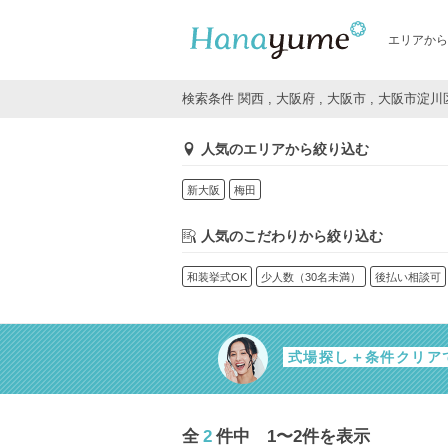
エリアから
検索条件 関西 , 大阪府 , 大阪市 , 大阪市
人気のエリアから絞り込む
新大阪
梅田
人気のこだわりから絞り込む
和装挙式OK
少人数（30名未満）
後払い相談可
式場探し＋条件クリア
全
2
件中 1〜2件を表示