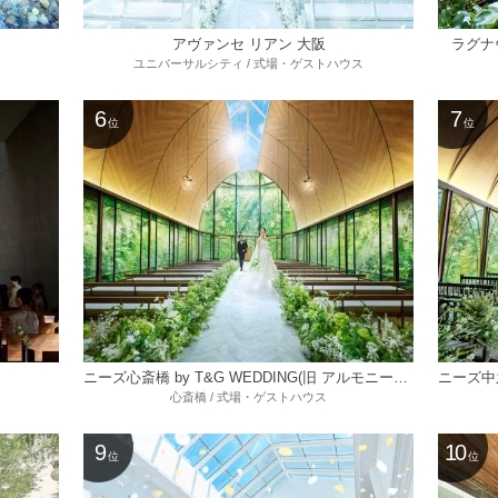
アヴァンセ リアン 大阪
ラグナヴ
ユニバーサルシティ / 式場・ゲストハウス
6
7
位
位
ニーズ心斎橋 by T&G WEDDING(旧 アルモニーアンブラッセイットハウス)
心斎橋 / 式場・ゲストハウス
9
10
位
位