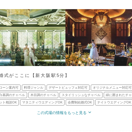
結婚式がここに【新大阪駅5分】
ローン案内可
料理ジャンル
デザートビュッフェ対応可
オリジナルメニュー対応可
白基調のチャペル
木目調のチャペル
スタイリッシュなチャペル
緑に囲まれたチャ
ット相談OK
マタニティウエディングOK
会費制結婚式OK
ナイトウエディングOK
この式場の情報をもっと見る