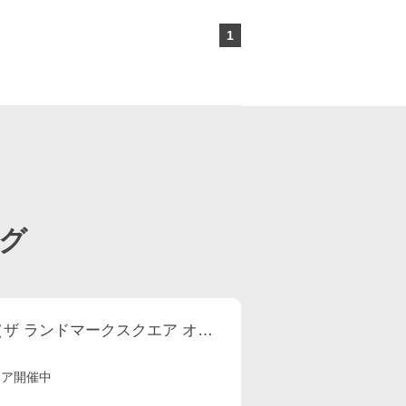
1
ページ目
グ
THE LANDMARK SQUARE OSAKA （ザ ランドマークスクエア オオサカ）
ェア開催中