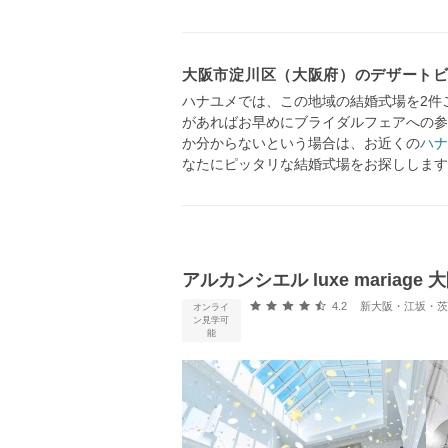
大阪市淀川区（大阪府）のデザート
ハナユメでは、この地域の結婚式場を2件
があればお早めにブライダルフェアへの参
か分からないという場合は、お近くの
ハナ
なたにピッタリな結婚式場をお探しします
アルカンシエル luxe mariage 
口コミ評価
4.2
新大阪・江坂・茨木・
オンライ
ン見学可
能