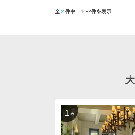
全
2
件中 1〜2件を表示
1
位