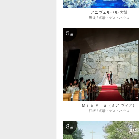
アニヴェルセル 大阪
難波 / 式場・ゲストハウス
5
位
Ｍｉａ Ｖｉａ（ミア ヴィア）
江坂 / 式場・ゲストハウス
8
位