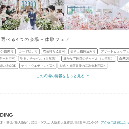
分選べる4つの会場＋体験フェア
ーン案内可
カード払い可
衣装持ち込み可
引き出物持込み可
デザートビュッフ
ギー対応可
明るいチャペル（自然光）
厳かな雰囲気のチャペル（大聖堂）
白基調
制結婚式OK
ナイトウエディングOK
挙式・披露宴後の二次会利用OK
この式場の情報をもっと見る
DING
高槻 (新大阪駅) / 式場・ゲストハウス
大阪府大阪市淀川区野中北1-5-34
対応人数: 着席：2名 ～ 200名
アクセス詳細はこ
挙式スタイル: 