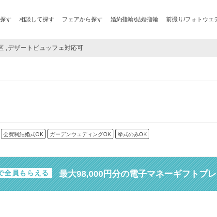
探す
相談して探す
フェアから探す
婚約指輪/結婚指輪
前撮り/フォトウエ
淀川区 ,デザートビュッフェ対応可
会費制結婚式OK
ガーデンウェディングOK
挙式のみOK
最大98,000円分の電子マネーギフトプ
で全員もらえる