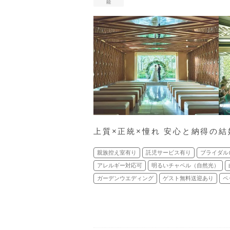
能
上質×正統×憧れ 安心と納得の
親族控え室有り
託児サービス有り
ブライダル
アレルギー対応可
明るいチャペル（自然光）
ガーデンウエディング
ゲスト無料送迎あり
ペ