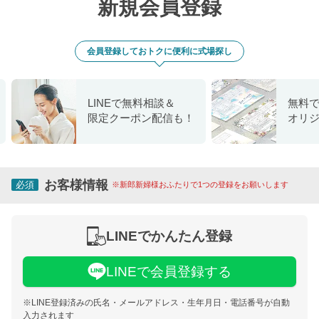
新規会員登録
会員登録しておトクに便利に式場探し
LINEで無料相談＆
無料
限定クーポン配信も！
オリ
お客様情報
必須
※新郎新婦様おふたりで1つの登録をお願いします
LINEでかんたん登録
LINEで会員登録する
※LINE登録済みの氏名・メールアドレス・生年月日・電話番号が自動
入力されます