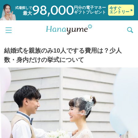
98,000
円分の電子マネー
式場探しで
今すぐ
エントリー
ギフトプレゼント
最大
結婚式を親族のみ10人でする費用は？少人
数・身内だけの挙式について