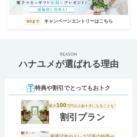
キャンペーンエントリーはこちら
9/3まで
REASON
ハナユメが選ばれる理由
特典や割引でとってもおトク
100
最大
万円以上
おトク
になることも
※
割引プラン
豪華試食やドレス試着の特典
etc