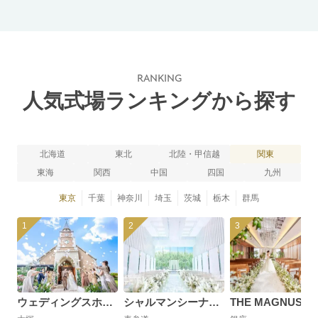
RANKING
人気式場ランキングから探す
北海道
東北
北陸・甲信越
関東
東海
関西
中国
四国
九州
東京
千葉
神奈川
埼玉
茨城
栃木
群馬
1
2
3
ウェディングスホテル・ベルクラシック東京
シャルマンシーナTOKYO