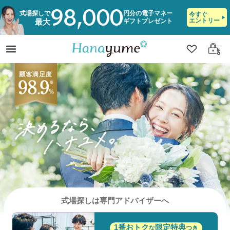
98,000
式場探しで
円分の電子マネー
今すぐ
エントリー
ギフトプレゼント
最大
クリップ
ログ
式場探しは専門アドバイザーへ
1番おトク
限定特典
な
つき