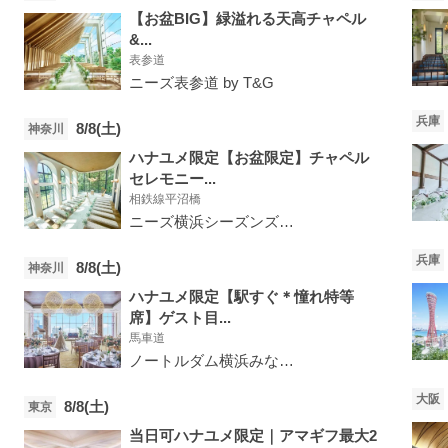
【お盆BIG】緑溢れる天高チャペル
&...
表参道
ニーズ表参道 by T&G
兵庫
8/8(土)
神奈川
ハナユメ限定【お盆限定】チャペル
セレモニー...
相鉄線平沼橋
ニーズ横浜シーズンズ by T&G
兵庫
8/8(土)
神奈川
ハナユメ限定【駅すぐ＊憧れ特等
席】ゲスト目...
馬車道
ノートルダム横浜みなとみらい
大阪
8/8(土)
東京
当日可ハナユメ限定｜アマギフ最大2