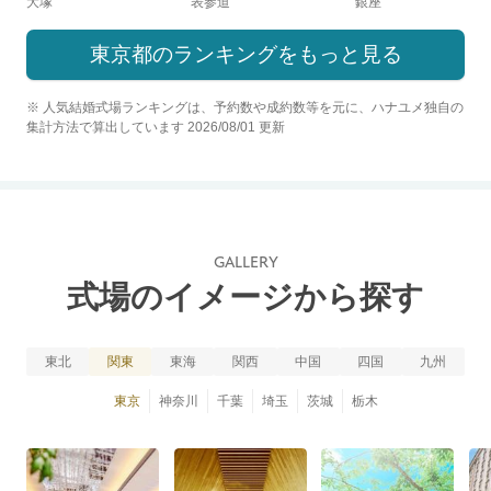
大塚
表参道
銀座
東京都のランキングをもっと見る
※ 人気結婚式場ランキングは、予約数や成約数等を元に、ハナユメ独自の
集計方法で算出しています 2026/08/01 更新
GALLERY
式場のイメージから探す
東北
関東
東海
関西
中国
四国
九州
東京
神奈川
千葉
埼玉
茨城
栃木