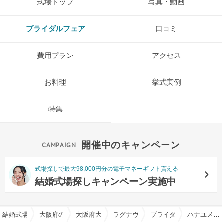
式場トップ
写真・動画
ブライダルフェア
口コミ
費用プラン
アクセス
お料理
挙式実例
特集
開催中のキャンペーン
式場探しで最大98,000円分の電子マネーギフト貰える
結婚式場探しキャンペーン実施中
結婚式場を探すならハナユメ
大阪府の結婚式場一覧
大阪府大阪市の結婚式場一覧
ラグナヴェール大阪（LAGUNAVEIL
ブライダルフェア一覧
ハナユメ限定【全組に2万ギフト付き×145万優待】森と水の邸宅×厳選牛試食