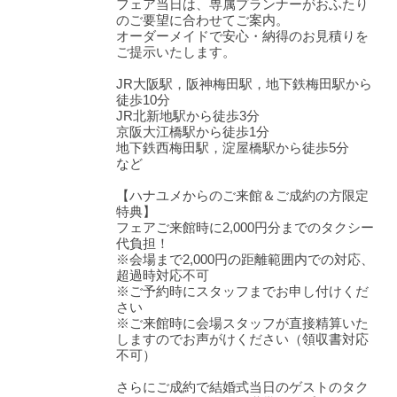
フェア当日は、専属プランナーがおふたり
のご要望に合わせてご案内。
オーダーメイドで安心・納得のお見積りを
ご提示いたします。
JR大阪駅，阪神梅田駅，地下鉄梅田駅から
徒歩10分
JR北新地駅から徒歩3分
京阪大江橋駅から徒歩1分
地下鉄西梅田駅，淀屋橋駅から徒歩5分
など
【ハナユメからのご来館＆ご成約の方限定
特典】
フェアご来館時に2,000円分までのタクシー
代負担！
※会場まで2,000円の距離範囲内での対応、
超過時対応不可
※ご予約時にスタッフまでお申し付けくだ
さい
※ご来館時に会場スタッフが直接精算いた
しますのでお声がけください（領収書対応
不可）
さらにご成約で結婚式当日のゲストのタク