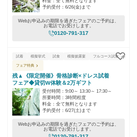
料金：全て無料となります
予約受付：6/26(金)まで
Webお申込みの期限を過ぎたフェアのご予約は、
お電話でお受けします。
0120-791-317
試着
模擬挙式
試食
模擬披露宴
フルコース試食
クリッ
フェア特典
残▲《限定開催》骨格診断×ドレス試着
フェア◆貸切W体験＆2万ギフト
受付時間：9:00～ 13:30～ 17:30～
所要時間：3時間程度
料金：全て無料となります
予約受付：6/27(土)まで
Webお申込みの期限を過ぎたフェアのご予約は、
お電話でお受けします。
0120-791-317