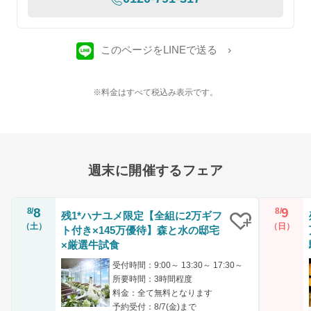
このページをLINEで送る
※料金はすべて税込み表示です。
週末に開催するフェア
8
9
8/
8/
残1*ハナユメ限定【全組に2万ギフ
（土）
（日）
ト付き×145万優待】森と水の邸宅
クリップ
×厳選牛試食
受付時間：9:00～ 13:30～ 17:30～
所要時間：3時間程度
料金：全て無料となります
予約受付：8/7(金)まで