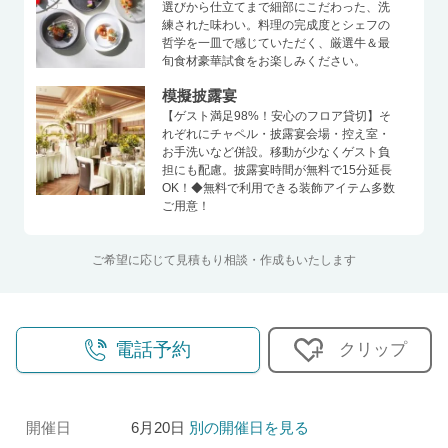
選びから仕立てまで細部にこだわった、洗
練された味わい。料理の完成度とシェフの
哲学を一皿で感じていただく、厳選牛＆最
旬食材豪華試食をお楽しみください。
模擬披露宴
【ゲスト満足98%！安心のフロア貸切】そ
れぞれにチャペル・披露宴会場・控え室・
お手洗いなど併設。移動が少なくゲスト負
担にも配慮。披露宴時間が無料で15分延長
OK！◆無料で利用できる装飾アイテム多数
ご用意！
ご希望に応じて見積もり相談・作成もいたします
電話予約
クリップ
開催日
6月20日
別の開催日を見る