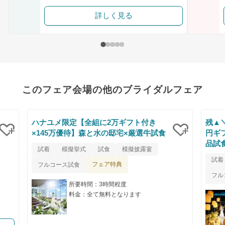
詳しく見る
このフェア会場の他のブライダルフェア
ハナユメ限定【全組に2万ギフト付き
残▲
×145万優待】森と水の邸宅×厳選牛試食
円ギ
品試
クリップ
クリップ
試着
模擬挙式
試食
模擬披露宴
試着
フェア特典
フルコース試食
フル
所要時間：3時間程度
料金：全て無料となります