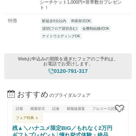
シーチケット1,000円×世帯数分プレゼン
ト！
特徴
駅徒歩5分以内
和装挙式OK
貸切(フロア貸切含む)
会費制結婚式OK
ナイトウエディングOK
Webお申込みの期限を過ぎたフェアのご予約は、
お電話でお受けします。
0120-791-317
おすすめ
のブライダルフェア
試着
模擬挙式
試食
模擬披露宴
フルコース試食
クリッ
フェア特典
残▲＼ハナユメ限定BIG／もれなく2万円
ギフトプレゼント│憧れ挙式体験・絶品