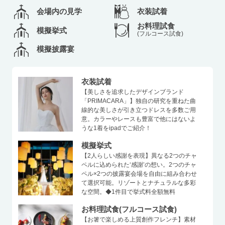
会場内の見学
衣装試着
お料理試食
模擬挙式
(フルコース試食)
模擬披露宴
衣装試着
【美しさを追求したデザインブランド
「PRIMACARA」】独自の研究を重ねた曲
線的な美しさが引き立つドレスを多数ご用
意。カラーやレースも豊富で他にはないよ
うな1着をipadでご紹介！
模擬挙式
【2人らしい感謝を表現】異なる2つのチャ
ペルに込められた‘感謝’の想い。2つのチャ
ペル×2つの披露宴会場を自由に組み合わせ
て選択可能。リゾートとナチュラルな多彩
な空間。◆1件目で挙式料全額無料
お料理試食(フルコース試食)
【お箸で楽しめる上質創作フレンチ】素材