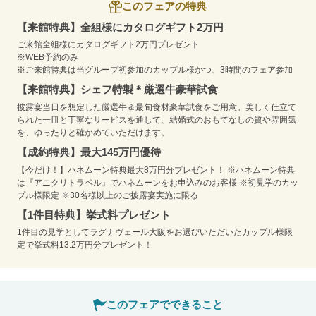
このフェアの特典
【来館特典】全組様にカタログギフト2万円
ご来館全組様にカタログギフト2万円プレゼント
※WEB予約のみ
※ご来館特典は当グループ初参加のカップル様かつ、3時間のフェア参加
【来館特典】シェフ特製＊厳選牛豪華試食
披露宴当日を想定した厳選牛＆最旬食材豪華試食をご用意。美しく仕立て
られた一皿と丁寧なサービスを通して、結婚式のおもてなしの質や雰囲気
を、ゆったりと確かめていただけます。
【成約特典】最大145万円優待
【今だけ！】ハネムーン特典最大8万円分プレゼント！ ※ハネムーン特典
は『アニクリトラベル』でハネムーンをお申込みのお客様 ※初見学のカッ
プル様限定 ※30名様以上のご披露宴実施に限る
【1件目特典】挙式料プレゼント
1件目の見学としてラグナヴェール大阪をお選びいただいたカップル様限
定で挙式料13.2万円分プレゼント！
このフェアでできること