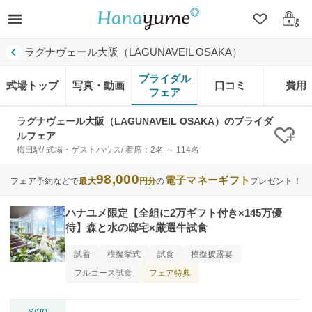
クリップ
ログ
ラグナヴェール大阪（LAGUNAVEIL OSAKA）
ブライダル
式場トップ
写真・動画
口コミ
費用
フェア
ラグナヴェール大阪（LAGUNAVEIL OSAKA）のブライダ
ルフェア
クリ
梅田駅/ 式場・ゲストハウス/ 着席：2名 ～ 114名
98,000
電子マネーギフト
フェア予約などで
最大
円分
の
プレゼント！
ハナユメ限定【全組に2万ギフト付き×145万優
待】森と水の邸宅×厳選牛試食
試着
模擬挙式
試食
模擬披露宴
フェア特典
フルコース試食