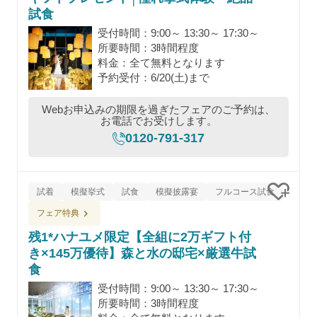
試食
受付時間：9:00～ 13:30～ 17:30～
所要時間：3時間程度
料金：全て無料となります
予約受付：6/20(土)まで
Webお申込みの期限を過ぎたフェアのご予約は、
お電話でお受けします。
0120-791-317
試着
模擬挙式
試食
模擬披露宴
フルコース試食
クリッ
フェア特典
残1*ハナユメ限定【全組に2万ギフト付
き×145万優待】森と水の邸宅×厳選牛試
食
受付時間：9:00～ 13:30～ 17:30～
所要時間：3時間程度