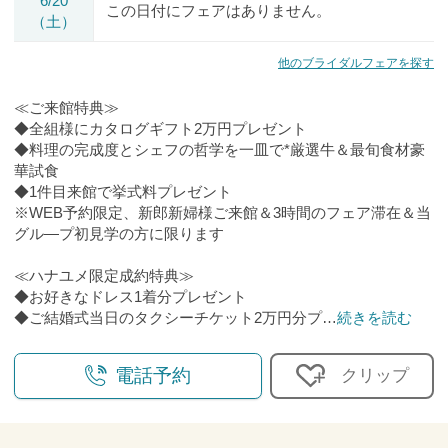
6/20
この日付にフェアはありません。
（土）
他のブライダルフェアを探す
≪ご来館特典≫
◆全組様にカタログギフト2万円プレゼント
◆料理の完成度とシェフの哲学を一皿で*厳選牛＆最旬食材豪
華試食
◆1件目来館で挙式料プレゼント
※WEB予約限定、新郎新婦様ご来館＆3時間のフェア滞在＆当
グル―プ初見学の方に限ります
≪ハナユメ限定成約特典≫
◆お好きなドレス1着分プレゼント
◆ご結婚式当日のタクシーチケット2万円分プ
…
続きを読む
電話予約
クリップ