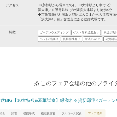
アクセス
JR京都駅から電車で9分、JR大津駅より車で5分
浜大津／京阪電鉄線 びわ湖浜大津駅より徒歩4分
◆京阪電鉄びわ湖浜大津駅出入口１から大津港方面
「浜大津4丁目」交差点にある結婚式場です。
特徴
ガーデンウエディング
ゲスト無料送迎あり
駅徒歩5
ペット相談OK
提携神社有り
挙式のみOK
会費制結
このフェア会場の他のブライ
お盆BIG【10大特典&豪華試食】緑溢れる貸切邸宅×ガーデン
フェア特典
試食
試着
模擬挙式
模擬披露宴
フルコース試食