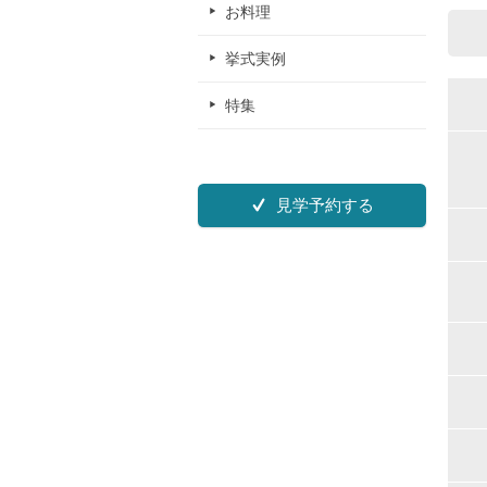
お料理
挙式実例
特集
見学予約する