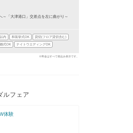
へ～「大津港口」交差点を左に曲がり～
分以内
和装挙式OK
貸切(フロア貸切含む)
婚式OK
ナイトウエディングOK
※料金はすべて税込み表示です。
ダルフェア
W体験