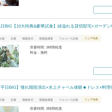
祝日BIG【10大特典&豪華試食】緑溢れる貸切邸宅×ガーデン
フェア特典
試食
試着
模擬挙式
模擬披露宴
フルコース試食
所要時間: 3時間程度
料金：無料
【平日BIG】憧れ階段演出×水上チャペル体験★ドレス×料理
フェア特典
試食
試着
模擬挙式
模擬披露宴
フルコース試食
所要時間: 3時間程度