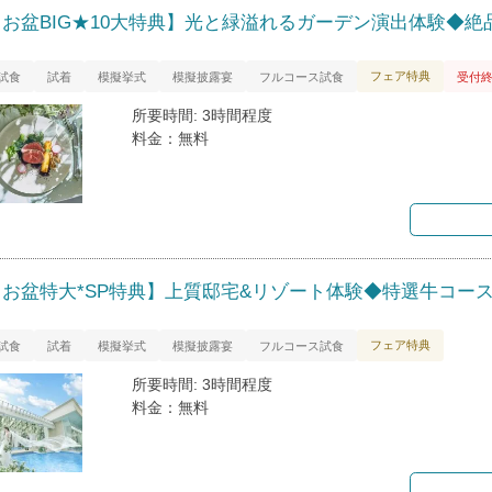
【お盆BIG★10大特典】光と緑溢れるガーデン演出体験◆絶
フェア特典
試食
試着
模擬挙式
模擬披露宴
フルコース試食
受付
所要時間: 3時間程度
料金：無料
【お盆特大*SP特典】上質邸宅&リゾート体験◆特選牛コー
フェア特典
試食
試着
模擬挙式
模擬披露宴
フルコース試食
所要時間: 3時間程度
料金：無料