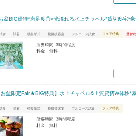
<お盆BIG優待*満足度◎>光溢れる水上チャペル*貸切邸宅*
フェア特典
試食
試着
模擬挙式
模擬披露宴
フルコース試食
受付
所要時間: 3時間程度
料金：無料
お盆限定Fair★BIG特典】水上チャペル&上質貸切W体験*
フェア特典
試食
試着
模擬挙式
模擬披露宴
フルコース試食
所要時間: 3時間程度
料金：無料