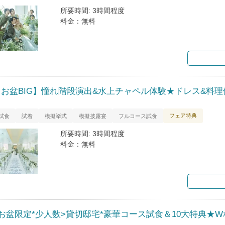
所要時間: 3時間程度
料金：無料
【お盆BIG】憧れ階段演出&水上チャペル体験★ドレス&料理
フェア特典
試食
試着
模擬挙式
模擬披露宴
フルコース試食
所要時間: 3時間程度
料金：無料
<お盆限定*少人数>貸切邸宅*豪華コース試食＆10大特典★