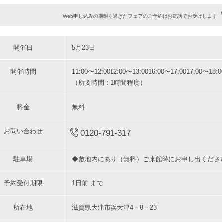
Web申し込みの期限を過ぎたフェアのご予約はお電話でお受けします
開催日
5月23日
開催時間
11:00〜12:00
12:00〜13:00
16:00〜17:00
17:00〜18:0
（所要時間：1時間程度）
料金
無料
お問い合わせ
0120-791-317
駐車場
◆敷地内にあり（無料）ご来館時にお申し出くださ
予約受付期限
1日前 まで
所在地
滋賀県大津市浜大津4－8－23