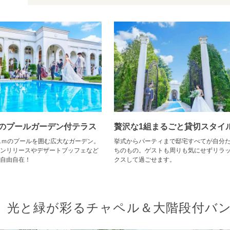
のプールガーデン付テラス
贅沢な1組まるごと貸切スタイ
1ｍのプールを囲む広大なガーデン。
挙式からパーティまで邸宅すべてが自分
ンリリースやデザートブッフェなど
ちのもの。ゲストも周りも気にせずリラ
自由自在！
クスして過ごせます。
光と緑が彩るチャペル＆大階段付バ