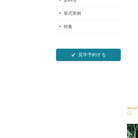
お料理
挙式実例
特集
見学予約する
POINT
1