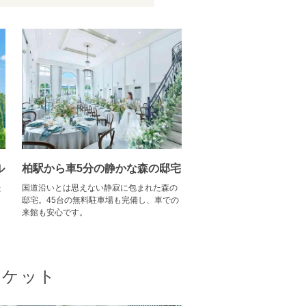
ル
柏駅から車5分の静かな森の邸宅
た
国道沿いとは思えない静寂に包まれた森の
ッ
邸宅。45台の無料駐車場も完備し、車での
来館も安心です。
ンケット