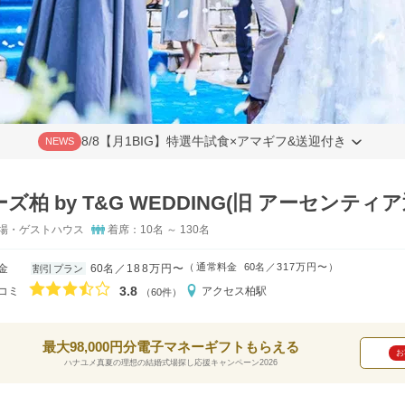
8/8【月1BIG】特選牛試食×アマギフ&送迎付き
NEWS
ズ柏 by T&G WEDDING(旧 アーセンティア
場・ゲストハウス
着席：10名 ～ 130名
（
通常料金
60名
317万円〜
）
金
60名
188万円〜
割引プラン
口コミ評価
3.8
コミ
アクセス
柏駅
（60件）
最大98,000円分電子マネーギフトもらえる
お
ハナユメ真夏の理想の結婚式場探し応援キャンペーン2026