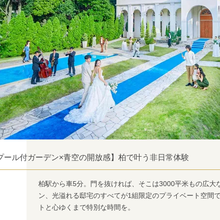
プール付ガーデン×青空の開放感】柏で叶う非日常体験
柏駅から車5分。門を抜ければ、そこは3000平米もの広
ン、光溢れる邸宅のすべてが1組限定のプライベート空間
トと心ゆくまで特別な時間を。