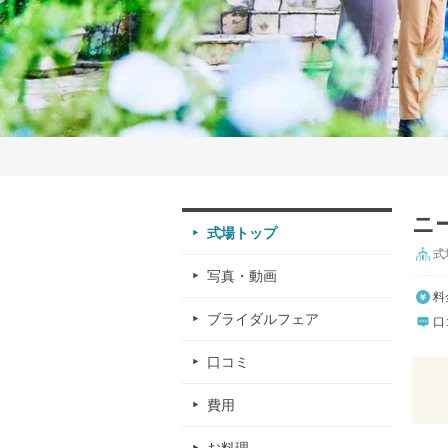
ニー
式場トップ
式
写真・動画
料
ブライダルフェア
口
口コミ
費用