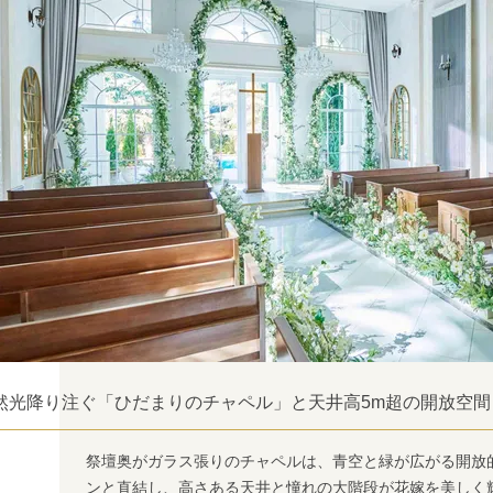
然光降り注ぐ「ひだまりのチャペル」と天井高5m超の開放空間
祭壇奥がガラス張りのチャペルは、青空と緑が広がる開放
ンと直結し、高さある天井と憧れの大階段が花嫁を美しく