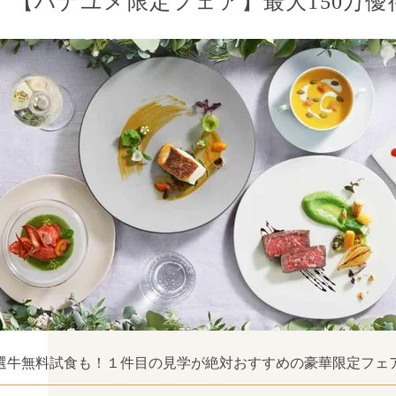
【ハナユメ限定フェア】最⼤150万優
選牛無料試食も！１件目の見学が絶対おすすめの豪華限定フェ