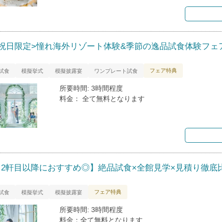
<祝日限定>憧れ海外リゾート体験&季節の逸品試食体験フェ
フェア特典
試食
模擬挙式
模擬披露宴
ワンプレート試食
所要時間: 3時間程度
料金： 全て無料となります
【2軒目以降におすすめ◎】絶品試食×全館見学×見積り徹底
フェア特典
試食
模擬挙式
模擬披露宴
所要時間: 3時間程度
料金：全て無料となります