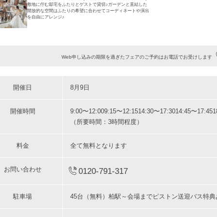
敷地に佇む邸宅をふたりとゲストで貸切♪ガーデンと直結した
開放的な空間はふたりの希望に合わせてコーディネートや演出
を自由にアレンジ♪
Web申し込みの期限を過ぎたフェアのご予約はお電話でお受けします
開催日
8月9日
開催時間
9:00〜12:00
9:15〜12:15
14:30〜17:30
14:45〜17:45
1
（所要時間：3時間程度）
料金
全て無料となります
お問い合わせ
0120-791-317
駐車場
45台（無料）柏駅～会場までピストン送迎バス特典