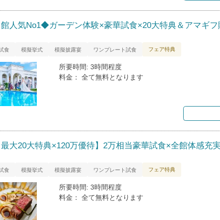
当館人気No1◆ガーデン体験×豪華試食×20大特典＆アマギフ
フェア特典
試食
模擬挙式
模擬披露宴
ワンプレート試食
所要時間: 3時間程度
料金： 全て無料となります
【最大20大特典×120万優待】2万相当豪華試食×全館体感充
フェア特典
試食
模擬挙式
模擬披露宴
ワンプレート試食
所要時間: 3時間程度
料金： 全て無料となります