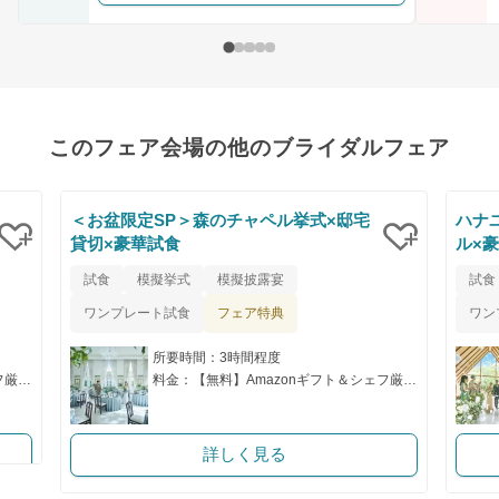
このフェア会場の他のブライダルフェア
＜お盆限定SP＞森のチャペル挙式×邸宅
ハナ
貸切×豪華試食
ル×
クリップ
クリップ
試食
模擬挙式
模擬披露宴
試食
フェア特典
ワンプレート試食
ワン
所要時間：3時間程度
料金：【無料】Amazonギフト＆シェフ厳選の特別試食付き！
料金：【無料】Amazonギフト＆シェフ厳選の特別試食付き！
詳しく見る