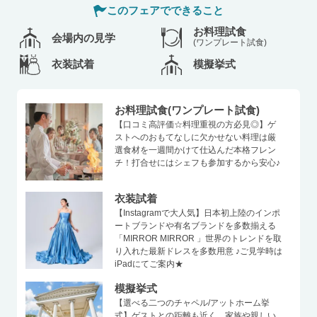
このフェアでできること
お料理試食
会場内の見学
(ワンプレート試食)
衣装試着
模擬挙式
お料理試食(ワンプレート試食)
【口コミ高評価☆料理重視の方必見◎】ゲ
ストへのおもてなしに欠かせない料理は厳
選食材を一週間かけて仕込んだ本格フレン
チ！打合せにはシェフも参加するから安心♪
衣装試着
【Instagramで大人気】日本初上陸のインポ
ートブランドや有名ブランドを多数揃える
「MIRROR MIRROR 」世界のトレンドを取
り入れた最新ドレスを多数用意 ♪ご見学時は
iPadにてご案内★
模擬挙式
【選べる二つのチャペル/アットホーム挙
式】ゲストとの距離も近く、家族や親しい