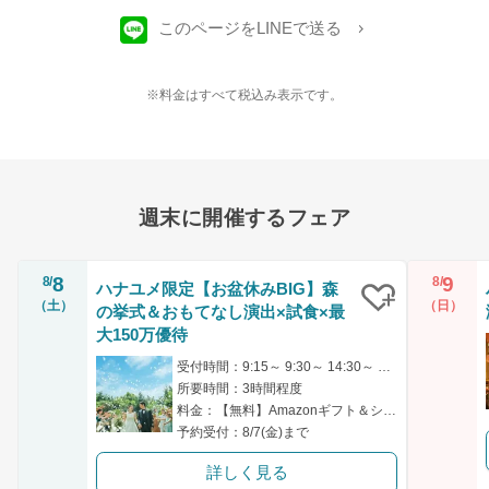
このページをLINEで送る
※料金はすべて税込み表示です。
週末に開催するフェア
8
9
8/
8/
ハナユメ限定【お盆休みBIG】森
（土）
（日）
の挙式＆おもてなし演出×試食×最
クリップ
大150万優待
受付時間：9:15～ 9:30～ 14:30～ 14:45～ 18:00～
所要時間：3時間程度
料金：【無料】Amazonギフト＆シェフ厳選の特別試食付き！
予約受付：8/7(金)まで
詳しく見る