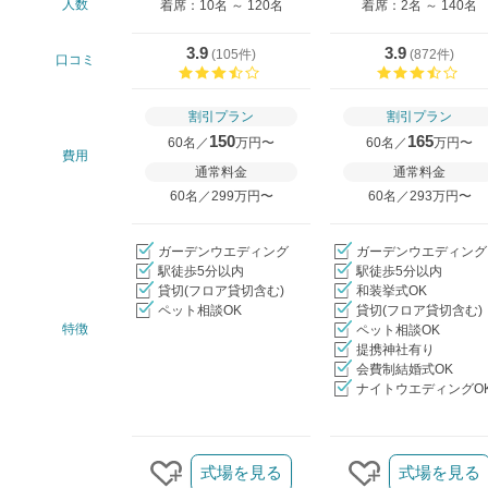
人数
着席：10名 ～ 120名
着席：2名 ～ 140名
3.9
3.9
(
105件
)
(
872件
)
口コミ
口コミ評価
口コ
割引プラン
割引プラン
150
165
60名／
万円〜
60名／
万円〜
費用
通常料金
通常料金
60名／299万円〜
60名／293万円〜
ガーデンウエディング
ガーデンウエディング
駅徒歩5分以内
駅徒歩5分以内
貸切(フロア貸切含む)
和装挙式OK
ペット相談OK
貸切(フロア貸切含む)
特徴
ペット相談OK
提携神社有り
会費制結婚式OK
ナイトウエディングO
クリップ/詳細を見る
式場を見る
式場を見る
クリップする
クリップする