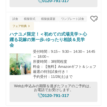
0120-791-317
試食
模擬挙式
模擬披露宴
ワンプレート試食
クリッ
フェア特典
ハナユメ限定！＜初めての式場見学＞心
躍る花嫁の第一歩♪ゆったり相談＆見学
会
受付時間：9:15～ 9:30～ 14:30～ 14:45
～ 18:00～
所要時間：3時間程度
料金：【無料】Amazonギフト＆シェフ
厳選の特別試食付き！
予約受付：11/28(土)まで
Webお申込みの期限を過ぎたフェアのご予約は、
お電話でお受けします。
0120-791-317