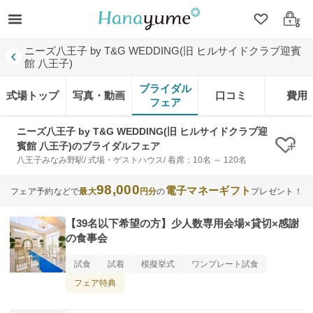
クリップ
ログ
ニーズ八王子 by T&G WEDDING(旧 ヒルサイドクラブ迎賓
館 八王子)
ブライダル
式場トップ
写真・動画
口コミ
費用
フェア
ニーズ八王子 by T&G WEDDING(旧 ヒルサイドクラブ迎
賓館 八王子)のブライダルフェア
クリ
八王子みなみ野駅/ 式場・ゲストハウス/ 着席：10名 ～ 120名
98,000
電子マネーギフト
フェア予約などで
最大
円分
の
プレゼント！
【39名以下希望の方】少人数専用会場×貸切×感謝
の食事会
試食
試着
模擬挙式
ワンプレート試食
フェア特典