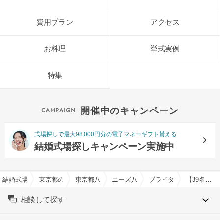
費用プラン
アクセス
お料理
挙式実例
特集
開催中のキャンペーン
式場探しで最大98,000円分の電子マネーギフト貰える
結婚式場探しキャンペーン実施中
結婚式場を探すならハナユメ
東京都の結婚式場一覧
東京都八王子市の結婚式場一覧
ニーズ八王子 by T&G WEDDING
ブライダルフェア一覧
【39名以下希望の方】少人数専用会場×貸切×感謝の食事会
相談して探す