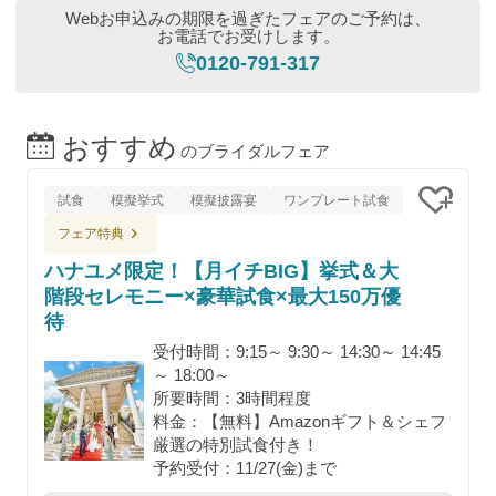
Webお申込みの期限を過ぎたフェアのご予約は、
お電話でお受けします。
0120-791-317
おすすめ
のブライダルフェア
試食
模擬挙式
模擬披露宴
ワンプレート試食
クリッ
フェア特典
ハナユメ限定！【月イチBIG】挙式＆大
階段セレモニー×豪華試食×最大150万優
待
受付時間：9:15～ 9:30～ 14:30～ 14:45
～ 18:00～
所要時間：3時間程度
料金：【無料】Amazonギフト＆シェフ
厳選の特別試食付き！
予約受付：11/27(金)まで