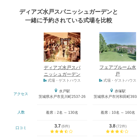
ディアズ水戸スパニッシュガーデンと
一緒に予約されている式場を比較
式場
フェアブルーム水
ディアズ水戸スパ
戸
ニッシュガーデン
式場タイプ
式場・ゲストハウス
式場・ゲストハウス
水戸駅
赤塚駅
アクセス
茨城県水戸市見川町2537-26
茨城県水戸市河和田町3934
人数
着席：2名 ～ 130名
着席：10名 ～ 160名
3.7
3.8
(
6件
)
(
72件
)
口コミ
口コミ評価
口コ