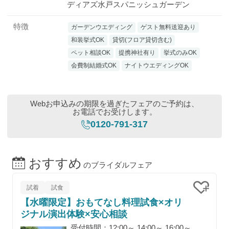
ディアズ水戸スパニッシュガーデン
特徴
ガーデンウエディング
ゲスト無料送迎あり
和装挙式OK
貸切(フロア貸切含む)
ペット相談OK
提携神社有り
挙式のみOK
会費制結婚式OK
ナイトウエディングOK
Webお申込みの期限を過ぎたフェアのご予約は、
お電話でお受けします。
0120-791-317
おすすめ
のブライダルフェア
試着
試食
【水曜限定】おもてなし料理試食×オリ
クリッ
ジナル演出体験×安心相談
受付時間：12:00～ 14:00～ 16:00～