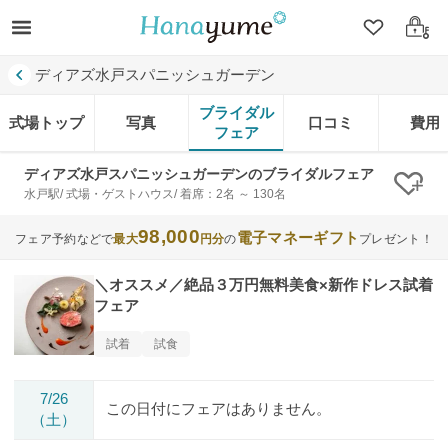
クリップ
ログ
ディアズ水戸スパニッシュガーデン
ブライダル
式場トップ
写真
口コミ
費用
フェア
ディアズ水戸スパニッシュガーデンのブライダルフェア
クリ
水戸駅/ 式場・ゲストハウス/ 着席：2名 ～ 130名
98,000
電子マネーギフト
フェア予約などで
最大
円分
の
プレゼント！
＼オススメ／絶品３万円無料美食×新作ドレス試着
フェア
試着
試食
7/26
この日付にフェアはありません。
（土）