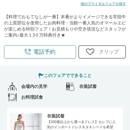
他のブライダルフェアを探す
【料理でおもてなしが一番】本番がよりイメージできる常陸牛
の上質部位を使用したお肉料理・当館一番人気のオマールエビ
が楽しめる特別フェア！お見積もりや空き状況などスタッフが
ご案内♪最大１3０万特典付き★
電話予約
クリップ
このフェアでできること
会場内の見学
衣装試着
お料理試食
衣装試着
【300着以上から選べるドレス】セレブに人
気のインポートドレス＆タキシードを希望