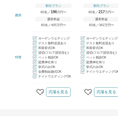
割引プラン
割引プラン
196
217
60名／
万円〜
60名／
万円〜
費用
通常料金
通常料金
60名／405万円〜
60名／362万円〜
ガーデンウエディング
ガーデンウエディング
ゲスト無料送迎あり
ゲスト無料送迎あり
和装挙式OK
和装挙式OK
貸切(フロア貸切含む)
貸切(フロア貸切含む)
特徴
ペット相談OK
ペット相談OK
提携神社有り
提携神社有り
挙式のみOK
挙式のみOK
会費制結婚式OK
ナイトウエディングO
ナイトウエディングOK
クリップ/詳細を見る
式場を見る
式場を見る
クリップする
クリップする