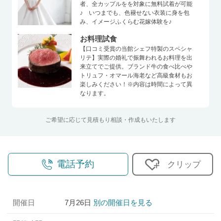
者、全カップルをを対象に無料試着が可能
♪ いつまでも、色褪せない衣装に身を包
み、イメージふくらむ花嫁体験を♪
お料理試食
【口コミ受賞の当館シェフ特製のスペシャ
リテ】実際の婚礼で振舞われるお料理を出
来立てでご提供。ブランド牛の食べ比べや
トリュフ・オマール海老など高級食材もお
楽しみください！※内容は時間によって異
なります。
ご希望に応じて見積もり相談・作成もいたします
電話予約
クリップ
開催日
7月26日
別の開催日を見る