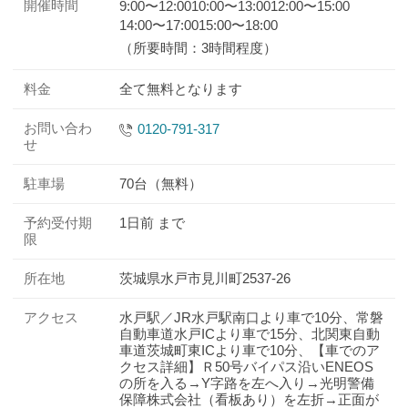
開催時間
9:00〜12:00
10:00〜13:00
12:00〜15:00
14:00〜17:00
15:00〜18:00
（所要時間：3時間程度）
料金
全て無料となります
お問い合わ
0120-791-317
せ
駐車場
70台（無料）
予約受付期
1日前 まで
限
所在地
茨城県水戸市見川町2537-26
アクセス
水戸駅／JR水戸駅南口より車で10分、常磐
自動車道水戸ICより車で15分、北関東自動
車道茨城町東ICより車で10分、【車でのア
クセス詳細】Ｒ50号バイパス沿いENEOS
の所を入る→Y字路を左へ入り→光明警備
保障株式会社（看板あり）を左折→正面が