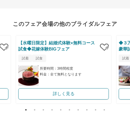
このフェア会場の他のブライダルフェア
【水曜日限定】結婚式体験×無料コース
◆３
試食◆花嫁体験BIGフェア
豪華
クリップ
クリップ
試着
試食
試着
所要時間：3時間程度
料金：全て無料となります
詳しく見る