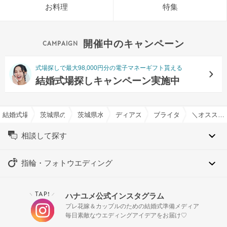
お料理
特集
開催中のキャンペーン
式場探しで最大98,000円分の電子マネーギフト貰える
結婚式場探しキャンペーン実施中
結婚式場を探すならハナユメ
茨城県の結婚式場一覧
茨城県水戸市の結婚式場一覧
ディアズ水戸スパニッシュガーデン
ブライダルフェア一覧
＼オススメ／絶品３万円無料美食×新作ドレス試着フェア
相談して探す
指輪・フォトウエディング
TAP!
ハナユメ公式インスタグラム
＼
／
プレ花嫁＆カップルのための結婚式準備メディア
毎日素敵なウエディングアイデアをお届け♡