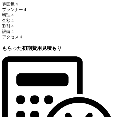
雰囲気
4
プランナー
4
料理
4
金額
4
割引
4
設備
4
アクセス
4
もらった初期費用見積もり