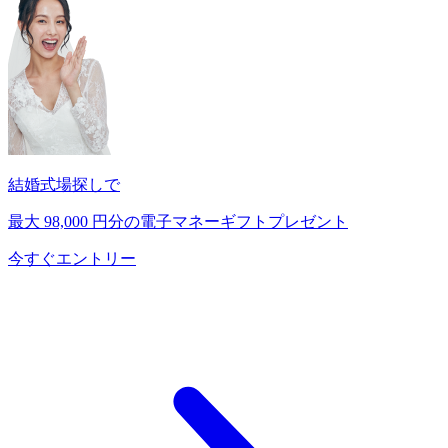
結婚式場探しで
最大
98,000
円分の電子マネーギフトプレゼント
今すぐエントリー