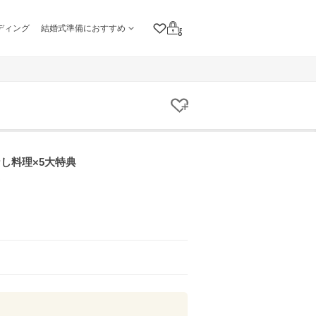
ディング
結婚式準備におすすめ
クリップリスト
ログイン
クリップする
し料理×5大特典