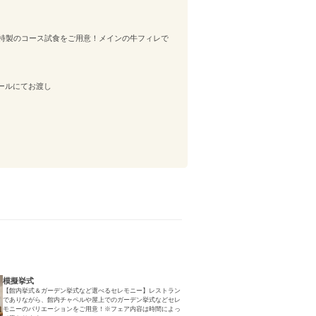
特製のコース試食をご用意！メインの牛フィレで
ールにてお渡し
模擬挙式
【館内挙式＆ガーデン挙式など選べるセレモニー】レストラン
でありながら、館内チャペルや屋上でのガーデン挙式などセレ
モニーのバリエーションをご用意！※フェア内容は時間によっ