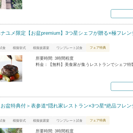
ハナユメ限定【お盆premium】3つ星シェフが贈る×極フレ
フェア特典
試食
模擬挙式
模擬披露宴
ワンプレート試食
所要時間: 3時間程度
料金：【無料】美食家が集うレストランでシェフ特
＜お盆特典付＞表参道*隠れ家レストラン×3つ星*絶品フレン
フェア特典
試食
模擬挙式
模擬披露宴
ワンプレート試食
所要時間: 3時間程度