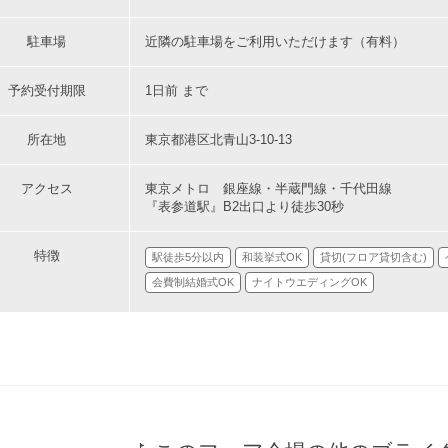
駐車場
近隣の駐車場をご利用いただけます（有料）
予約受付期限
1日前 まで
所在地
東京都港区北青山3-10-13
アクセス
東京メトロ 銀座線・半蔵門線・千代田線
『表参道駅』B2出口より徒歩30秒
特徴
駅徒歩5分以内
和装挙式OK
貸切(フロア貸切含む)
会費制結婚式OK
ナイトウエディングOK