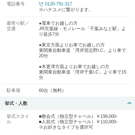
電話番号
0120-791-317
※ハナユメに繋がります。
最寄り駅／
●電車でお越しの方
交通
JR京葉線・モノレール「千葉みなと駅」よ
り徒歩7分
●東京方面よりお車でお越しの方
東関東自動車道「湾岸習志野I.C」より車で
20分
●木更津方面よりお車でお越しの方
東関東自動車道「湾岸千葉I.C」より車で15
分
駐車場
60台（無料）
挙式・人数
挙式スタイ
■教会式（独立型チャペル）￥198,000-
ル
■人前式（独立型チャペル）￥110,000-
※お好きなタイプを選択可