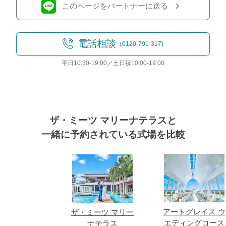
このページをパートナーに送る
電話相談
（0120-791-317)
平日10:30-19:00／土日祝10:00-19:00
ザ・ミーツ マリーナテラスと
一緒に予約されている式場を比較
式場
おトクな特典つきフェア
フェア一覧
8/8
残◯
(土)
アートグレイス ウ
ザ・ミーツ マリー
はじめてのご見学がお得◎
エディングコース
ナテラス