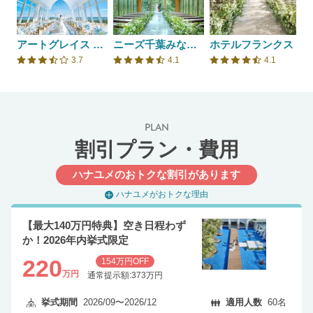
アートグレイス ウエディングコースト 東京ベイ
ニーズ千葉みなと by T&G WEDDING(旧 ベイサイドパーク迎賓館 千葉みなと)
ホテルフランクス
3.7
4.1
4.1
口コミ評価
口コミ評価
口コミ評価
PLAN
割引プラン・費用
ハナユメのおトクな割引があります
ハナユメがおトクな理由
【最大140万円特典】空き日程わず
か！2026年内挙式限定
220
154万円OFF
万円
通常提示額:373万円
挙式期間
2026/09〜2026/12
適用人数
60名