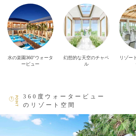
水の楽園360°ウォータ
幻想的な天空のチャペ
リゾー
ービュー
ル
360度ウォータービュー
POINT
1
のリゾート空間