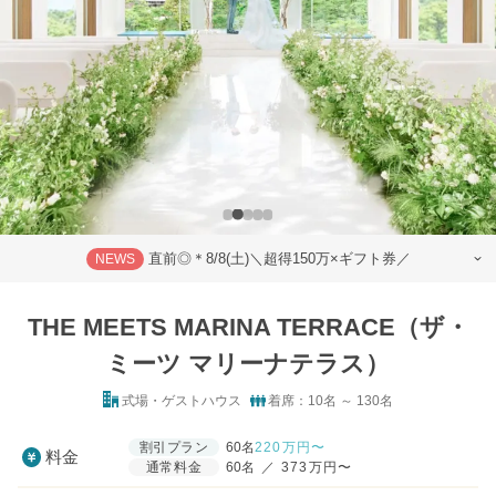
直前◎＊8/8(土)＼超得150万×ギフト券／
NEWS
THE MEETS MARINA TERRACE（ザ・
ミーツ マリーナテラス）
式場・ゲストハウス
着席：10名 ～ 130名
割引プラン
60名
220
万円〜
料金
通常料金
60名
／
373万円〜