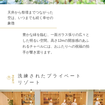
天井から祭壇までつながった
空は、いつまでも続く幸せの
象徴
豊かな緑を臨む、一面ガラス張りの広々と
した明るい空間。高さ12mの開放感のあふ
れるチャペルには、おふたりへの祝福の拍
手が響き渡ります。
洗練されたプライベート
POINT
3
リゾート