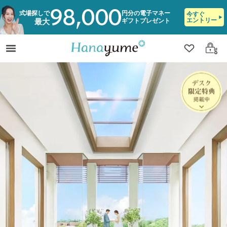
98,000
式場探しで
円分の電子マネー
今すぐ
エントリー
ギフトプレゼント
最大
クリップ
ログ