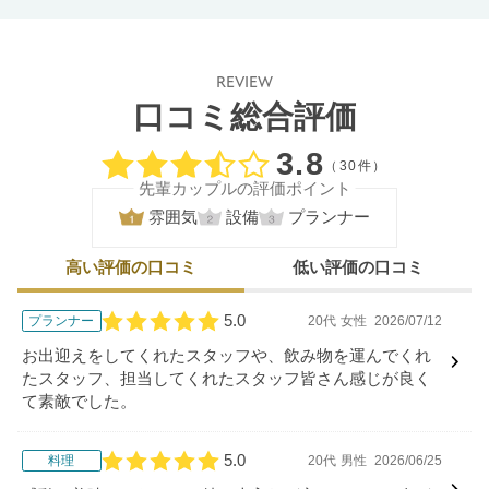
REVIEW
口コミ総合評価
口コミ評価
3.8
（30件）
先輩カップルの評価ポイント
雰囲気
設備
プランナー
高い評価の口コミ
低い評価の口コミ
5.0
プランナー
20代
女性
2026/07/12
口コミ評価
お出迎えをしてくれたスタッフや、飲み物を運んでくれ
たスタッフ、担当してくれたスタッフ皆さん感じが良く
て素敵でした。
5.0
料理
20代
男性
2026/06/25
口コミ評価