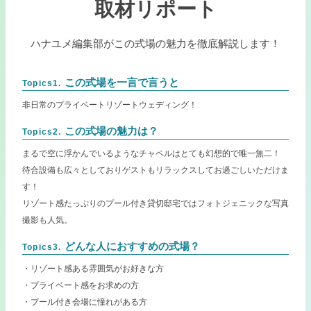
取材リポート
ハナユメ編集部がこの式場の魅力を徹底解説します！
この式場を一言で言うと
Topics1.
非日常のプライベートリゾートウェディング！
この式場の魅力は？
Topics2.
まるで空に浮かんでいるようなチャペルはとても幻想的で唯一無二！
待合設備も広々としておりゲストもリラックスしてお過ごしいただけま
す！
リゾート感たっぷりのプール付き貸切邸宅ではフォトジェニックな写真
撮影も人気。
どんな人におすすめの式場？
Topics3.
・リゾート感ある雰囲気がお好きな方
・プライベート感をお求めの方
・プール付き会場に憧れがある方