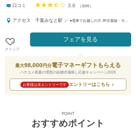
口コミ評価
3.8
口コミ
（30件）
アクセス
千葉みなと駅
／
●電車でお越しの方 JR京葉線・モノレール「千葉みなと駅」より徒歩7分 ●東京方面よりお車でお越しの方 東関東自動車道「湾岸習志野I.C」より車で20分 ●木更津方面よりお車でお越しの方 東関東自動車道「湾岸千葉I.C」より車で15分
フェアを見る
クリップ
98,000
電子マネーギフトもらえる
最大
円分
ハナユメ真夏の理想の結婚式場探し応援キャンペーン2026
エントリーはこちら
お客様は未エントリーです
POINT
おすすめポイント