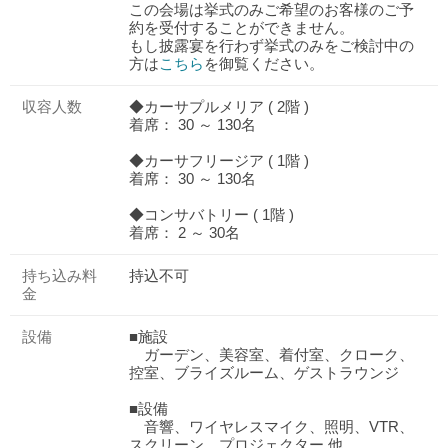
この会場は挙式のみご希望のお客様のご予
約を受付することができません。
もし披露宴を行わず挙式のみをご検討中の
方は
こちら
を御覧ください。
収容人数
◆カーサプルメリア ( 2階 )
着席： 30 ～ 130名
◆カーサフリージア ( 1階 )
着席： 30 ～ 130名
◆コンサバトリー ( 1階 )
着席： 2 ～ 30名
持ち込み料
持込不可
金
設備
■施設
ガーデン、美容室、着付室、クローク、
控室、ブライズルーム、ゲストラウンジ
■設備
音響、ワイヤレスマイク、照明、VTR、
スクリーン、プロジェクター 他