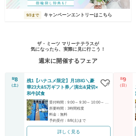
キャンペーンエントリーはこちら
9/3まで
ザ・ミーツ マリーナテラスが
気になったら、実際に見に行こう！
週末に開催するフェア
8
9
8/
8/
残1【ハナユメ限定】月1BIG＼豪
（土）
（日）
華23大&5万ギフト券／演出&貸切×
クリップ
和牛試食
受付時間：9:00～ 9:30～ 10:00～ 13:30～ 14:00～
所要時間：3時間程度
料金：無料
予約受付：8/8(土)まで
詳しく見る