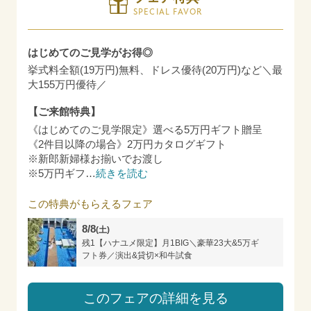
SPECIAL FAVOR
はじめてのご見学がお得◎
挙式料全額(19万円)無料、ドレス優待(20万円)など＼最
大155万円優待／
【ご来館特典】
《はじめてのご見学限定》選べる5万円ギフト贈呈
《2件目以降の場合》2万円カタログギフト
※新郎新婦様お揃いでお渡し
※5万円ギフ
…
続きを読む
この特典がもらえるフェア
8/8
(土)
残1【ハナユメ限定】月1BIG＼豪華23大&5万ギ
フト券／演出&貸切×和牛試食
このフェアの詳細を見る