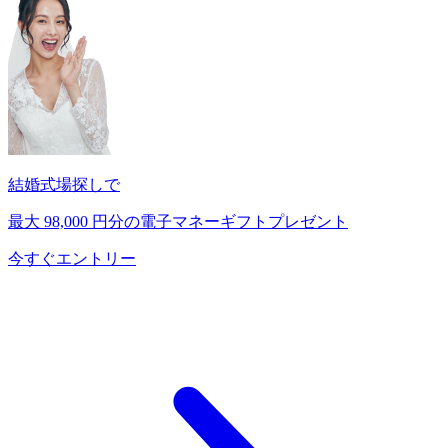
結婚式場探しで
最大
98,000
円分の電子マネーギフトプレゼント
今すぐエントリー