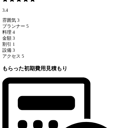
3.4
雰囲気
3
プランナー
5
料理
4
金額
3
割引
1
設備
3
アクセス
5
もらった初期費用見積もり