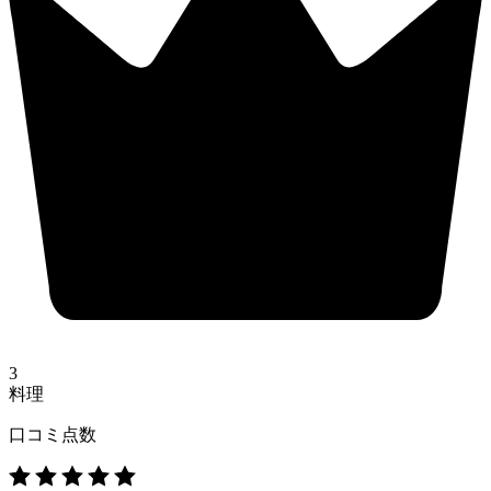
3
料理
口コミ点数