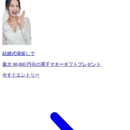
結婚式場探しで
最大
98,000
円分の電子マネーギフトプレゼント
今すぐエントリー