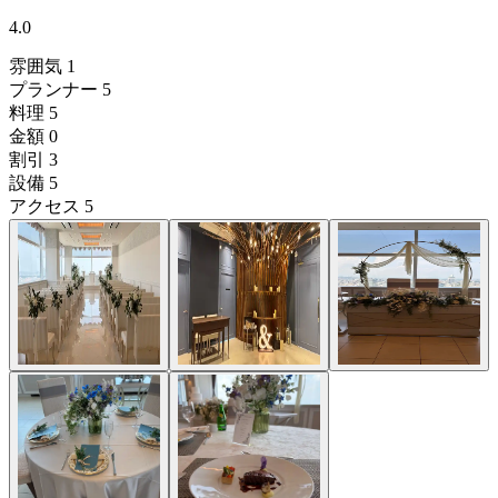
4.0
雰囲気
1
プランナー
5
料理
5
金額
0
割引
3
設備
5
アクセス
5