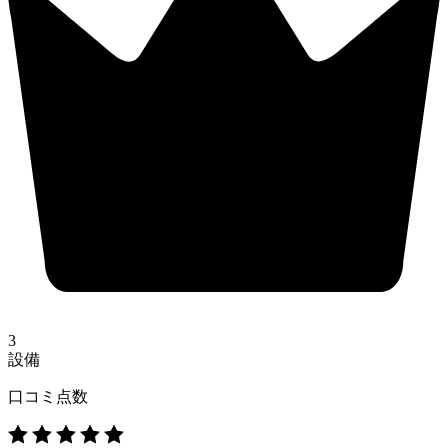
3
設備
口コミ点数