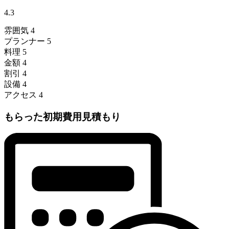
4.3
雰囲気
4
プランナー
5
料理
5
金額
4
割引
4
設備
4
アクセス
4
もらった初期費用見積もり