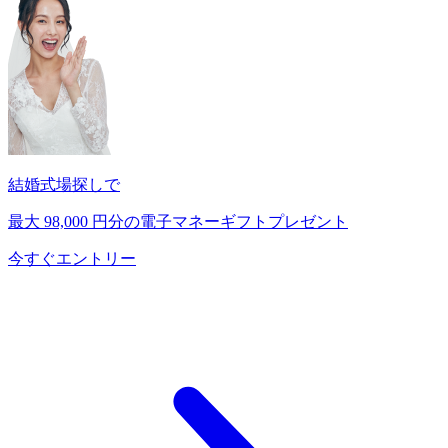
結婚式場探しで
最大
98,000
円分の電子マネーギフトプレゼント
今すぐエントリー